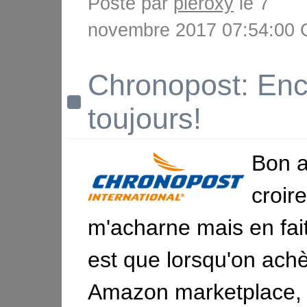
Posté par
pieroxy
le 7
novembre 2017 07:54:00
Chronopost: Enc
toujours!
Bon a
croir
m'acharne mais en fait
est que lorsqu'on achè
Amazon marketplace, 