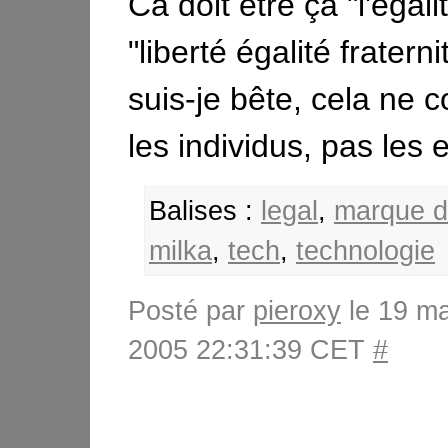
Ca doit être ça "l'égal
"liberté égalité fratern
suis-je bête, cela ne 
les individus, pas les 
Balises :
legal
,
marque 
milka
,
tech
,
technologie
Posté par
pieroxy
le 19 m
2005 22:31:39 CET
#