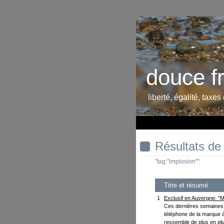
douce f
liberté, égalité, taxes
Résultats de
"tag:"implosion""
Titre et résumé
1
Exclusif en Auvergne: "M
Ces dernières semaines, 
téléphone de la marque 
ressemble de plus en pl