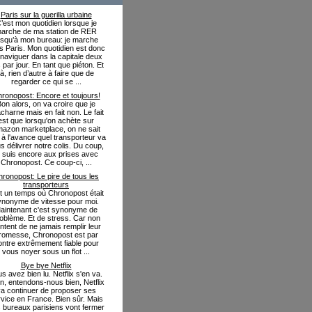
Paris sur la guerilla urbaine
’est mon quotidien lorsque je
arche de ma station de RER
usqu’à mon bureau: je marche
s Paris. Mon quotidien est donc
naviguer dans la capitale deux
s par jour. En tant que piéton. Et
là, rien d’autre à faire que de
regarder ce qui se ...
ronopost: Encore et toujours!
on alors, on va croire que je
charne mais en fait non. Le fait
est que lorsqu'on achète sur
azon marketplace, on ne sait
 à l'avance quel transporteur va
s délivrer notre colis. Du coup,
e suis encore aux prises avec
Chronopost. Ce coup-ci, ...
ronopost: Le pire de tous les
transporteurs
fut un temps où Chronopost était
ynonyme de vitesse pour moi.
aintenant c'est synonyme de
oblème. Et de stress. Car non
ntent de ne jamais remplir leur
romesse, Chronopost est par
ontre extrêmement fiable pour
vous noyer sous un flot ...
Bye bye Netflix
s avez bien lu. Netflix s'en va.
in, entendons-nous bien, Netflix
a continuer de proposer ses
vice en France. Bien sûr. Mais
 bureaux parisiens vont fermer