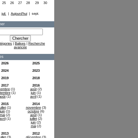
25
26
27
28
29
30
juil.
|
Aujourd'hui
| sept.
her
tégories
|
Balises
|
Recherche
avancée
es
2026
2025
2024
2023
2019
2018
2017
2016
vembre
(1)
août
(2)
tembre
(1)
juin
(1)
août
(1)
avril
(1)
2015
2014
uillet
(1)
novembre
(3)
juin
(1)
octobre
(6)
mai
(2)
août
(1)
avril
(1)
juillet
(2)
juin
(2)
mai
(2)
2013
2012
uillet
(3)
décembre
(3)