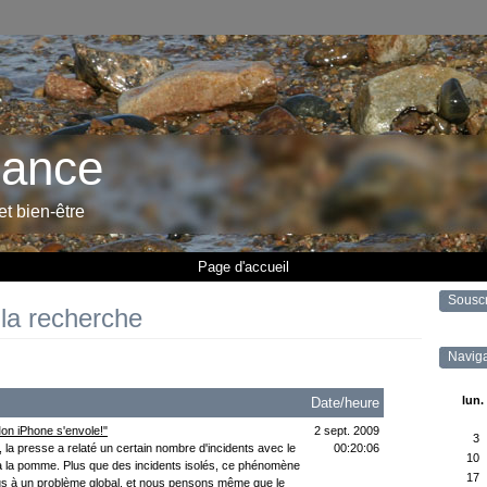
rance
 et bien-être
Page d'accueil
Sousc
 la recherche
Naviga
lun.
Date/heure
on iPhone s'envole!"
2 sept. 2009
3
la presse a relaté un certain nombre d'incidents avec le
00:20:06
10
à la pomme. Plus que des incidents isolés, ce phénomène
17
us à un problème global, et nous pensons même que le