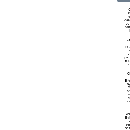
C
m
j
dan
de 
foi
Ch
B
m'a
Am
pas
nou
j
Ch
Il 
s
M
pr
co
p
c
Vou
Enf
v
ser
ses