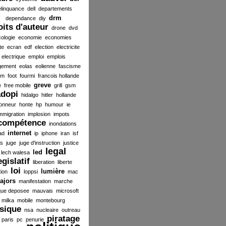
elinquance
dell
departements
drm
dependance
diy
oits d'auteur
drone
dvd
ologie
economie
economies
te
ecran
edf
election
electricite
electrique
emploi
emplois
gement
eolas
eolienne
fascisme
ilm
foot
fourmi
francois hollande
greve
e
free mobile
grill
gsm
dopi
hidalgo
hitler
hollande
onneur
honte
hp
humour
ie
mmigration
implosion
impots
compétence
inondations
internet
ad
ip
iphone
iran
isf
es
juge
juge d'instruction
justice
legal
led
lech walesa
egislatif
liberation
liberte
loi
lumière
tion
loppsi
mac
ajors
manifestation
marche
ue deposee
mauvais
microsoft
milka
mobile
montebourg
sique
nsa
nucleaire
outreau
piratage
paris
pc
penurie