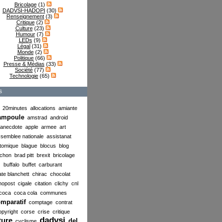
Bricolage
(1)
DADVSI-HADOPI
(30)
Renseignement
(3)
Critique
(2)
Culture
(23)
Humour
(7)
LEDs
(9)
Légal
(31)
Monde
(2)
Politique
(66)
Presse & Médias
(33)
Société
(77)
Technologie
(65)
s
20minutes
allocations
amiante
ampoule
amstrad
android
anecdote
apple
armee
art
semblee nationale
assistanat
tomique
blague
blocus
blog
chon
brad pitt
brexit
bricolage
buffalo
buffet
carburant
ate blanchett
chirac
chocolat
nopost
cigale
citation
clichy
cnl
coca
coca cola
communes
mparatif
comptage
contrat
opyright
corse
crise
critique
dadvsi
ture
del
cyclisme