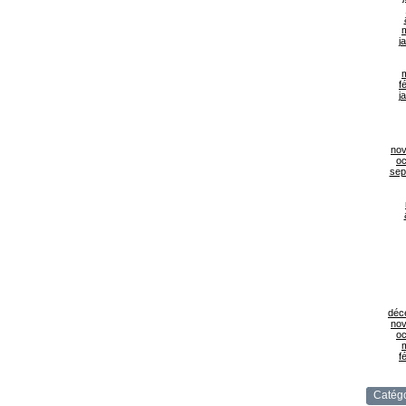
j
f
j
no
oc
sep
déc
no
oc
f
Catégo