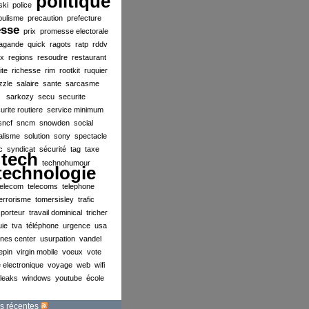
politique
ski
police
pulisme
precaution
prefecture
esse
prix
promesse electorale
agande
quick
ragots
ratp
rddv
ex
regions
resoudre
restaurant
ite
richesse
rim
rootkit
ruquier
zzle
salaire
sante
sarcasme
sarkozy
secu
securite
urite routiere
service minimum
sncf
sncm
snowden
social
alisme
solution
sony
spectacle
c
syndicat
sécurité
tag
taxe
tech
technohumour
technologie
telecom
telecoms
telephone
errorisme
tomersisley
trafic
sporteur
travail dominical
tricher
uie
tva
téléphone
urgence
usa
ines center
usurpation
vandel
lepin
virgin mobile
voeux
vote
 electronique
voyage
web
wifi
ileaks
windows
youtube
école
s récentes