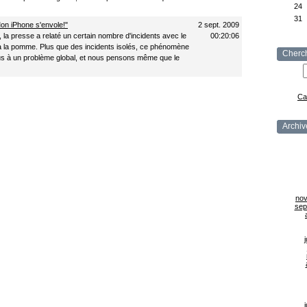
24
31
on iPhone s'envole!"
2 sept. 2009
la presse a relaté un certain nombre d'incidents avec le
00:20:06
à la pomme. Plus que des incidents isolés, ce phénomène
Cherc
us à un problème global, et nous pensons même que le
Ca
Archiv
no
sep
j
j