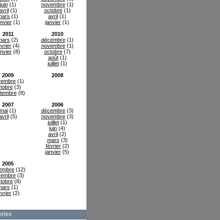
juin
(1)
novembre
(1)
avril
(1)
octobre
(1)
mars
(1)
avril
(1)
anvier
(1)
janvier
(1)
2011
2010
mars
(2)
décembre
(1)
évrier
(4)
novembre
(1)
anvier
(8)
octobre
(7)
août
(1)
juillet
(1)
2009
2008
vembre
(1)
tobre
(3)
tembre
(8)
2007
2006
mai
(1)
décembre
(3)
avril
(5)
novembre
(3)
juillet
(1)
juin
(4)
avril
(2)
mars
(3)
février
(2)
janvier
(5)
2005
embre
(12)
vembre
(3)
tobre
(8)
mars
(1)
évrier
(2)
ries