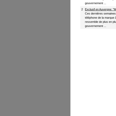
gouvernement ...
2
Exclusif en Auvergne: "M
Ces dernières semaines, 
téléphone de la marque 
ressemble de plus en pl
gouvernement ...