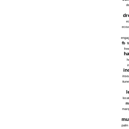
d
dr
ec
ecou
enga
fb
f
fre
ha
h
i
in
inse
itun
l
loca
m
marq
mu
palm