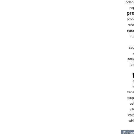
polan
po
pr
prop
refl
retra
ru
sec
soci
st
t
tran
turq
us
vil
vote
wik
Entrée