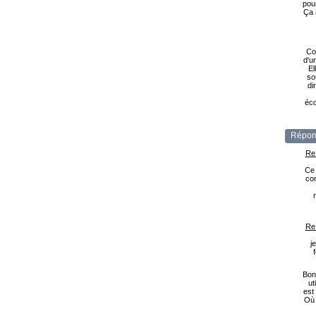
pou
Ça 
Co
d'u
El
so
di
éco
Répon
Re
Ce 
com
Re
j
Bonj
ut
est
Où 