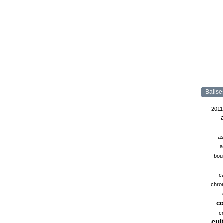
Balise
2011
as
a
bou
c
chro
co
c
cul