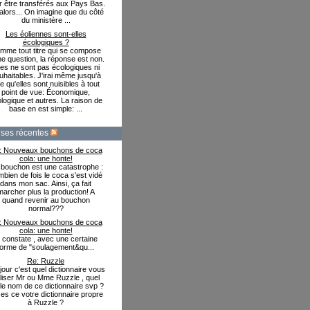
r être transférés aux Pays Bas.
alors... On imagine que du côté
du ministère ...
Les éoliennes sont-elles
écologiques ?
mme tout titre qui se compose
ne question, la réponse est non.
les ne sont pas écologiques ni
uhaitables. J'irai même jusqu'à
re qu'elles sont nuisibles à tout
point de vue: Économique,
logique et autres. La raison de
base en est simple: ...
ses récentes
: Nouveaux bouchons de coca
cola: une honte!
bouchon est une catastrophe :
bien de fois le coca s'est vidé
dans mon sac. Ainsi, ça fait
marcher plus la production! A
quand revenir au bouchon
normal???
: Nouveaux bouchons de coca
cola: une honte!
e constate , avec une certaine
forme de "soulagement&qu...
Re: Ruzzle
our c'est quel dictionnaire vous
iliser Mr ou Mme Ruzzle , quel
 le nom de ce dictionnaire svp ?
es ce votre dictionnaire propre
à Ruzzle ?