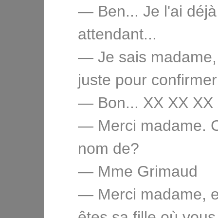
— Ben... Je l'ai déjà
attendant...
— Je sais madame, 
juste pour confirmer
— Bon... XX XX XX
— Merci madame. C
nom de?
— Mme Grimaud
— Merci madame, e
êtes sa fille où vous