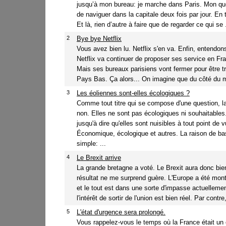
jusqu’à mon bureau: je marche dans Paris. Mon qu
de naviguer dans la capitale deux fois par jour. En 
Et là, rien d’autre à faire que de regarder ce qui se .
2
Bye bye Netflix
Vous avez bien lu. Netflix s'en va. Enfin, entendon
Netflix va continuer de proposer ses service en Fra
Mais ses bureaux parisiens vont fermer pour être t
Pays Bas. Ça alors... On imagine que du côté du mi
3
Les éoliennes sont-elles écologiques ?
Comme tout titre qui se compose d'une question, l
non. Elles ne sont pas écologiques ni souhaitables
jusqu'à dire qu'elles sont nuisibles à tout point de v
Économique, écologique et autres. La raison de ba
simple: ...
4
Le Brexit arrive
La grande bretagne a voté. Le Brexit aura donc bien
résultat ne me surprend guère. L'Europe a été mon
et le tout est dans une sorte d'impasse actuelleme
l'intérêt de sortir de l'union est bien réel. Par contre,
5
L'état d'urgence sera prolongé.
Vous rappelez-vous le temps où la France était un é