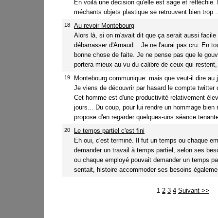
En voilà une décision qu'elle est sage et réfléchie.
méchants objets plastique se retrouvent bien trop .
18
Au revoir Montebourg
Alors là, si on m'avait dit que ça serait aussi facile
débarrasser d'Arnaud... Je ne l'aurai pas cru. En to
bonne chose de faite. Je ne pense pas que le gou
portera mieux au vu du calibre de ceux qui restent, 
19
Montebourg communique: mais que veut-il dire au 
Je viens de découvrir par hasard le compte twitter
Cet homme est d'une productivité relativement éle
jours... Du coup, pour lui rendre un hommage bien 
propose d'en regarder quelques-uns séance tenante
20
Le temps partiel c'est fini
Eh oui, c'est terminé. Il fut un temps ou chaque e
demander un travail à temps partiel, selon ses be
ou chaque employé pouvait demander un temps part
sentait, histoire accommoder ses besoins également
1
2
3
4
Suivant >>