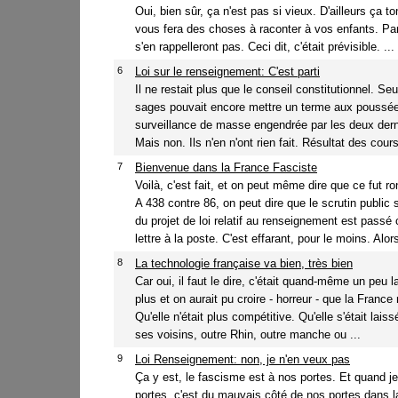
Oui, bien sûr, ça n'est pas si vieux. D'ailleurs ça t
vous fera des choses à raconter à vos enfants. Pa
s'en rappelleront pas. Ceci dit, c'était prévisible. ...
6
Loi sur le renseignement: C'est parti
Il ne restait plus que le conseil constitutionnel. Seu
sages pouvait encore mettre un terme aux poussé
surveillance de masse engendrée par les deux dern
Mais non. Ils n'en n'ont rien fait. Résultat des cours
7
Bienvenue dans la France Fasciste
Voilà, c'est fait, et on peut même dire que ce fut 
A 438 contre 86, on peut dire que le scrutin public 
du projet de loi relatif au renseignement est pass
lettre à la poste. C'est effarant, pour le moins. Alors
8
La technologie française va bien, très bien
Car oui, il faut le dire, c'était quand-même un peu l
plus et on aurait pu croire - horreur - que la France 
Qu'elle n'était plus compétitive. Qu'elle s'était lai
ses voisins, outre Rhin, outre manche ou ...
9
Loi Renseignement: non, je n'en veux pas
Ça y est, le fascisme est à nos portes. Et quand je
portes, c'est du mauvais côté de nos portes dans 