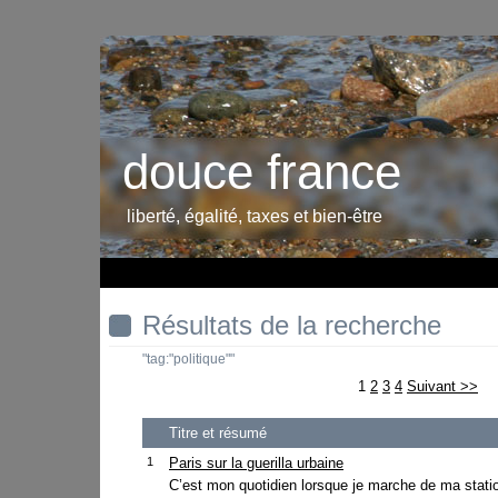
douce france
liberté, égalité, taxes et bien-être
Résultats de la recherche
"tag:"politique""
1
2
3
4
Suivant >>
Titre et résumé
1
Paris sur la guerilla urbaine
C’est mon quotidien lorsque je marche de ma stat