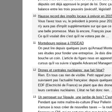
députés ont déjà approuvé le projet de loi. Donc ça 
balance entre les trois pouvoirs (exécutif, législatif e
10
Hausse record des impôts locaux à prévoir en 201
Vous l'avez tous vu, le président à promis pour 2015 
n'y aura pas d'impôt supplémentaire sur qui que ce 
une belle promesse. Mais là encore, François joue 
Ce qu'il voulait dire c'est qu'il ne votera pas de ...
11
Montebourg repique à l'INSEAD
On peut lire depuis quelques jours qu'Arnaud Mont
ses études pour fonder une entreprise. Je dois dir
bouche un coin. L'article du figaro nous en apprend
cursus qu'il va suivre s'appelle Advanced Managem
12
Drones et centrales nucléaires: que fait l'état?
Rien. En tous cas rien de visible. Petit rappel pour
suivraient pas l'actualité française: depuis quelqu
EDF (Electricité de France) se plaint que des dron
leurs centrales nucléaires. L'état ne fait donc rien. .
13
Un perroquet sur l'épaule, une jambe de bois? C'est
Pendant que notre maître-ès-culture (Fleur Pellerin 
s'amuse à nous créer de nouvelles taxes — la rou