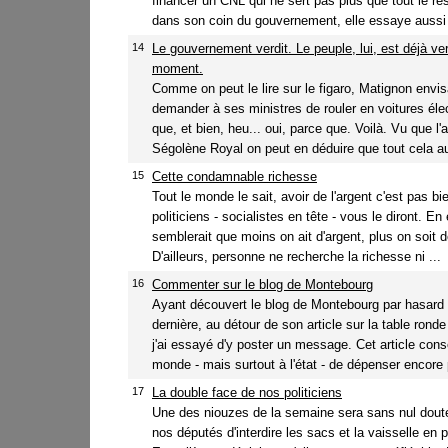
financer un CNL qui ne sert pas plus que tout le res
dans son coin du gouvernement, elle essaye aussi 
14
Le gouvernement verdit. Le peuple, lui, est déjà ve
moment.
Comme on peut le lire sur le figaro, Matignon envi
demander à ses ministres de rouler en voitures éle
que, et bien, heu... oui, parce que. Voilà. Vu que l'ar
Ségolène Royal on peut en déduire que tout cela aur
15
Cette condamnable richesse
Tout le monde le sait, avoir de l'argent c'est pas bi
politiciens - socialistes en tête - vous le diront. En e
semblerait que moins on ait d'argent, plus on soit 
D'ailleurs, personne ne recherche la richesse ni ...
16
Commenter sur le blog de Montebourg
Ayant découvert le blog de Montebourg par hasard
dernière, au détour de son article sur la table ron
j'ai essayé d'y poster un message. Cet article conse
monde - mais surtout à l'état - de dépenser encore p
17
La double face de nos politiciens
Une des niouzes de la semaine sera sans nul doute
nos députés d'interdire les sacs et la vaisselle en p