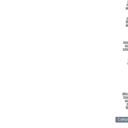
j
f
j
no
oc
sep
déc
no
oc
f
Catégo