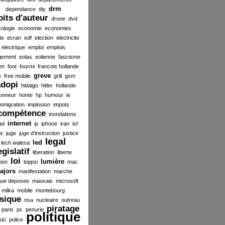
drm
dependance
diy
oits d'auteur
drone
dvd
ologie
economie
economies
te
ecran
edf
election
electricite
electrique
emploi
emplois
gement
eolas
eolienne
fascisme
ilm
foot
fourmi
francois hollande
greve
e
free mobile
grill
gsm
dopi
hidalgo
hitler
hollande
onneur
honte
hp
humour
ie
mmigration
implosion
impots
compétence
inondations
internet
ad
ip
iphone
iran
isf
es
juge
juge d'instruction
justice
legal
led
lech walesa
egislatif
liberation
liberte
loi
lumière
tion
loppsi
mac
ajors
manifestation
marche
ue deposee
mauvais
microsoft
milka
mobile
montebourg
sique
nsa
nucleaire
outreau
piratage
paris
pc
penurie
politique
ski
police