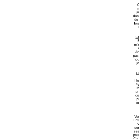
C
m
j
dan
de 
foi
Ch
B
m'a
Am
pas
nou
j
Ch
Il 
s
M
pr
co
p
c
Vou
Enf
v
ser
ses
pou
Ça 