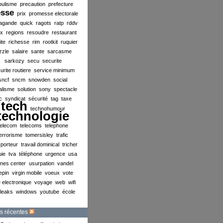
pulisme
precaution
prefecture
esse
prix
promesse electorale
agande
quick
ragots
ratp
rddv
ex
regions
resoudre
restaurant
ite
richesse
rim
rootkit
ruquier
zzle
salaire
sante
sarcasme
sarkozy
secu
securite
urite routiere
service minimum
sncf
sncm
snowden
social
alisme
solution
sony
spectacle
c
syndicat
sécurité
tag
taxe
tech
technohumour
technologie
telecom
telecoms
telephone
errorisme
tomersisley
trafic
sporteur
travail dominical
tricher
uie
tva
téléphone
urgence
usa
ines center
usurpation
vandel
lepin
virgin mobile
voeux
vote
 electronique
voyage
web
wifi
ileaks
windows
youtube
école
s récentes