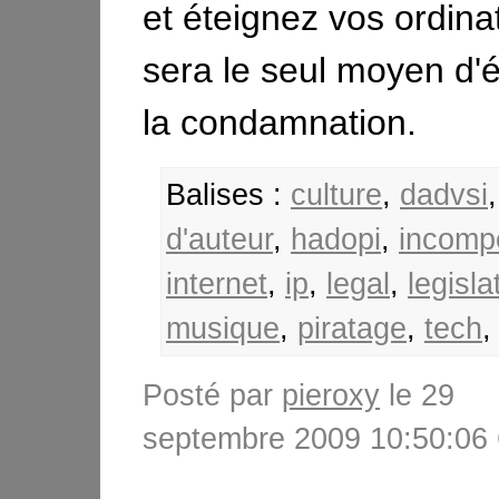
et éteignez vos ordina
sera le seul moyen d'
la condamnation.
Balises :
culture
,
dadvsi
d'auteur
,
hadopi
,
incomp
internet
,
ip
,
legal
,
legislat
musique
,
piratage
,
tech
Posté par
pieroxy
le 29
septembre 2009 10:50:0