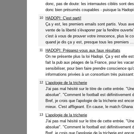
donc, pas de doute: les internautes ciblés sont des 
donc bien présumés coupables - puisque la Hadopi 
10
HADOPI: C'est parti!
Ça y est, les premiers emails sont partis. Vous ave
vente de la liberté s'évaporer par la fenêtre ouvert
c'est à vous de prouver votre innocence, plus le con
quand je dis ça y est, presque tous les premiers ...
11
HADOPI: Préparez-vous aux faux résultats
On ne présente plus la loi Hadopi. Ça y est elle e
fait la pub aux péages de la France, pour les vaca
sensibiliser, pour bien faire prendre conscience qu
informations privées à un consortium très puissant:
12
L'apologie de la tricherie
J'ai pas mal hésité sur le titre de cette entrée. "Un
absolue". "Comment le football est définitivement dé
Bref, je crois que l'apologie de la tricherie est encore
mieux. C'est affligeant. En cause, le match Ghana -
13
L'apologie de la tricherie
J'ai pas mal hésité sur le titre de cette entrée. "Un
absolue". "Comment le football est définitivement dé
Bref, je crois que l'apologie de la tricherie est encore