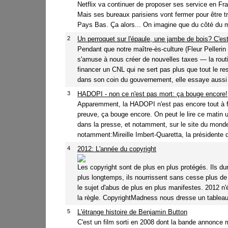
Netflix va continuer de proposer ses service en Fra
Mais ses bureaux parisiens vont fermer pour être t
Pays Bas. Ça alors... On imagine que du côté du mi
2
Un perroquet sur l'épaule, une jambe de bois? C'est
Pendant que notre maître-ès-culture (Fleur Pellerin 
s'amuse à nous créer de nouvelles taxes — la rou
financer un CNL qui ne sert pas plus que tout le res
dans son coin du gouvernement, elle essaye aussi 
3
HADOPI - non ce n'est pas mort: ça bouge encore!
Apparemment, la HADOPI n'est pas encore tout à f
preuve, ça bouge encore. On peut le lire ce matin 
dans la presse, et notamment, sur le site du monde
notamment:Mireille Imbert-Quaretta, la présidente de
4
2012: L'année du copyright
Les copyright sont de plus en plus protégés. Ils du
plus longtemps, ils nourrissent sans cesse plus d
le sujet d'abus de plus en plus manifestes. 2012 n
la règle. CopyrightMadness nous dresse un tableau 
5
L'étrange histoire de Benjamin Button
C'est un film sorti en 2008 dont la bande annonce m