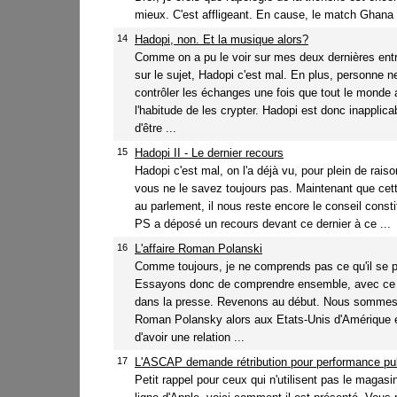
mieux. C'est affligeant. En cause, le match Ghana -
14
Hadopi, non. Et la musique alors?
Comme on a pu le voir sur mes deux dernières entré
sur le sujet, Hadopi c'est mal. En plus, personne n
contrôler les échanges une fois que tout le monde 
l'habitude de les crypter. Hadopi est donc inapplica
d'être ...
15
Hadopi II - Le dernier recours
Hadopi c'est mal, on l'a déjà vu, pour plein de raiso
vous ne le savez toujours pas. Maintenant que cett
au parlement, il nous reste encore le conseil constit
PS a déposé un recours devant ce dernier à ce ...
16
L'affaire Roman Polanski
Comme toujours, je ne comprends pas ce qu'il se p
Essayons donc de comprendre ensemble, avec ce qu
dans la presse. Revenons au début. Nous sommes
Roman Polansky alors aux Etats-Unis d'Amérique 
d'avoir une relation ...
17
L'ASCAP demande rétribution pour performance pub
Petit rappel pour ceux qui n'utilisent pas le magas