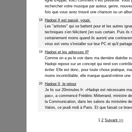
ligne d'Apple, voici comment il est présenté. Vous
rechercher votre musique par auteur, genre, nouvea
fois que vous avez trouvé une chanson ou un album
18
Hadopi II est passé, youpi.
Les "artistes" qui se battent pour et les autres ig
techniques s'en félicitent j'en suis certain. Puis ils 
certainement moins quand ils auront une contraven
virus est venu s'installer sur leur PC et qu'il partage
19
Hadopi et les adresses IP
Comme on a pu le voir dans ma dernière diatribe sur
Hadopi repose sur un concept qui rend son contrôle
éviter. Elle est donc, pour toute chose pratique, in
moins incontrôlable, elle marque quand-même une li
20
Hadopi II, le retour
Je lis sur 20minutes.fr: «Hadopi est nécessaire mai
pas», a commencé Frédéric Mitterrand, ministre de 
la Communication, dans les salons du ministère de
Valois, ce jeudi midi à Paris. Et que faisait ce bra
1
2
Suivant >>