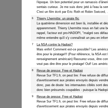
l'époque. Un bon potentiel pour un ramassis d’âner
sentais curieux. Je me suis donc jeté à l'eau la se
C'est un film écrit par Eric Roth et Robin Swicord, .
6
Thierry Lhermitte: un pirate flic
La quatrième dimension est bien là, installée et déc
apparemment. Thierry Lhermitte nous en fait une b
rappel, l'acteur est pro-HADOPI, "malgré ses défauts
même entendre qu'il s'y connaîtrait un peu en inform
7
La NSA contre la Hadopi?
Mais enfin! Comment est-ce possible? Les améric
être pour le piratage!!! (Pour référence, la NSA est 
renseignement américain) Rassurez-vous, être con
veut pas dire être pour le piratage! Ouf! Les améric
8
Revue de presse: Free et Hadopi
Revue Sur TF1.fr, on peut lire: Free refuse de diffus
d'avertissement aux pirates envoyés depuis vendr
donc, pas de doute: les internautes ciblés sont des 
donc bien présumés coupables - puisque la Hadopi 
9
Revue de presse: Free et Hadopi
Revue Sur TF1.fr, on peut lire: Free refuse de diffus
d'avertissement aux pirates envoyés depuis vendr