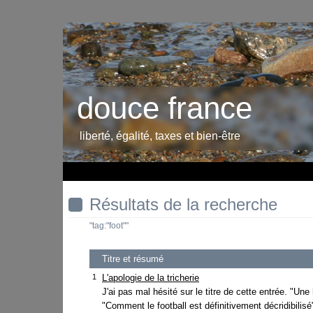
douce france
liberté, égalité, taxes et bien-être
Résultats de la recherche
"tag:"foot""
Titre et résumé
1
L'apologie de la tricherie
J'ai pas mal hésité sur le titre de cette entrée. "Une
"Comment le football est définitivement décridibilisé"