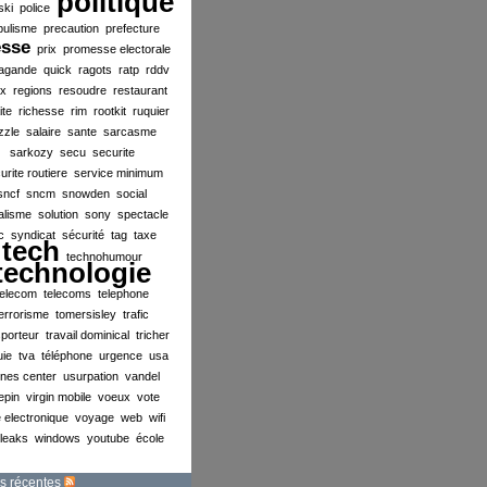
politique
ski
police
pulisme
precaution
prefecture
esse
prix
promesse electorale
agande
quick
ragots
ratp
rddv
ex
regions
resoudre
restaurant
ite
richesse
rim
rootkit
ruquier
zzle
salaire
sante
sarcasme
sarkozy
secu
securite
urite routiere
service minimum
sncf
sncm
snowden
social
alisme
solution
sony
spectacle
c
syndicat
sécurité
tag
taxe
tech
technohumour
technologie
telecom
telecoms
telephone
errorisme
tomersisley
trafic
sporteur
travail dominical
tricher
uie
tva
téléphone
urgence
usa
ines center
usurpation
vandel
lepin
virgin mobile
voeux
vote
 electronique
voyage
web
wifi
ileaks
windows
youtube
école
s récentes