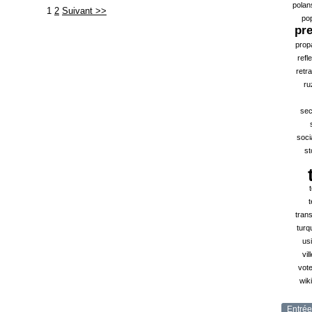
polan
1
2
Suivant >>
po
pr
prop
refl
retra
ru
sec
soci
st
t
tran
turq
us
vil
vote
wik
Entrée