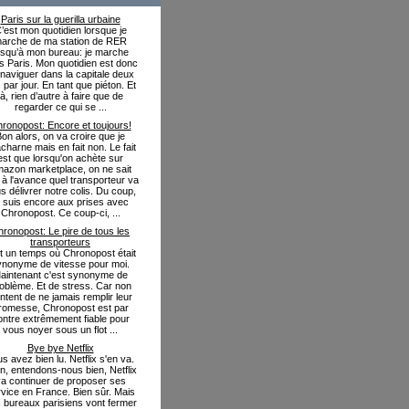
Paris sur la guerilla urbaine
’est mon quotidien lorsque je
arche de ma station de RER
usqu’à mon bureau: je marche
s Paris. Mon quotidien est donc
naviguer dans la capitale deux
s par jour. En tant que piéton. Et
là, rien d’autre à faire que de
regarder ce qui se ...
ronopost: Encore et toujours!
on alors, on va croire que je
charne mais en fait non. Le fait
est que lorsqu'on achète sur
azon marketplace, on ne sait
 à l'avance quel transporteur va
s délivrer notre colis. Du coup,
e suis encore aux prises avec
Chronopost. Ce coup-ci, ...
ronopost: Le pire de tous les
transporteurs
fut un temps où Chronopost était
ynonyme de vitesse pour moi.
aintenant c'est synonyme de
oblème. Et de stress. Car non
ntent de ne jamais remplir leur
romesse, Chronopost est par
ontre extrêmement fiable pour
vous noyer sous un flot ...
Bye bye Netflix
s avez bien lu. Netflix s'en va.
in, entendons-nous bien, Netflix
a continuer de proposer ses
vice en France. Bien sûr. Mais
 bureaux parisiens vont fermer