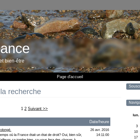
rance
 et bien-être
Page d'accueil
Sousc
 la recherche
Naviga
1
2
Suivant >>
lun.
Date/heure
3
rolongé.
26 avr. 2016
10
emps où la France était un état de droit? Oui, bien sûr,
14:11:00
17
D'ailleurs ça tombe bien, ca vous fera des choses à