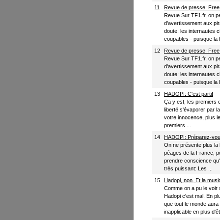
11
Revue de presse: Free
Revue Sur TF1.fr, on peu
d'avertissement aux pi
doute: les internautes 
coupables - puisque la 
12
Revue de presse: Free
Revue Sur TF1.fr, on peu
d'avertissement aux pi
doute: les internautes 
coupables - puisque la 
13
HADOPI: C'est parti!
Ça y est, les premiers e
liberté s'évaporer par 
votre innocence, plus le
premiers ...
14
HADOPI: Préparez-vous
On ne présente plus la l
péages de la France, po
prendre conscience qu'
très puissant: Les ...
15
Hadopi, non. Et la musi
Comme on a pu le voir s
Hadopi c'est mal. En pl
que tout le monde aura 
inapplicable en plus d'êt