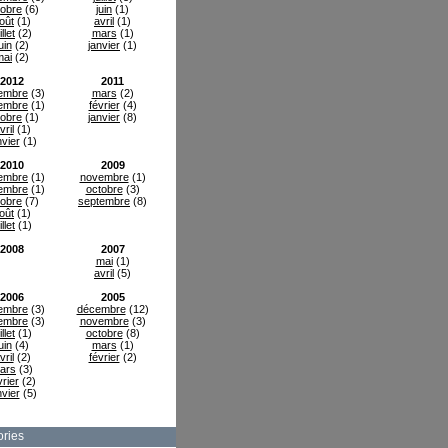
tobre
(6)
juin
(1)
oût
(1)
avril
(1)
illet
(2)
mars
(1)
uin
(2)
janvier
(1)
mai
(2)
2012
2011
embre
(3)
mars
(2)
embre
(1)
février
(4)
tobre
(1)
janvier
(8)
vril
(1)
nvier
(1)
2010
2009
embre
(1)
novembre
(1)
embre
(1)
octobre
(3)
tobre
(7)
septembre
(8)
oût
(1)
illet
(1)
2008
2007
mai
(1)
avril
(5)
2006
2005
embre
(3)
décembre
(12)
embre
(3)
novembre
(3)
illet
(1)
octobre
(8)
uin
(4)
mars
(1)
vril
(2)
février
(2)
ars
(3)
vrier
(2)
nvier
(5)
ries