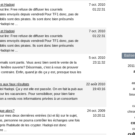
 et Hadopi
7 oct. 2010
t lire: Free refuse de diffuser les courriels
01:22:31
rates envoyés depuis vendredi Pour TF1 donc, pas de
ciblés sont des pirates. Ils sont donc bien présumés
Hadopi ne ...
 et Hadopi
7 oct. 2010
t lire: Free refuse de diffuser les courriels
01:22:31
rates envoyés depuis vendredi Pour TF1 donc, pas de
ciblés sont des pirates. Ils sont donc bien présumés
Hadopi ne ...
Balise
5 oct. 2010
mails sont partis. Vous avez bien senti le vente de la
23:11:32
2011
la fenêtre ouverte? Désormais, c'est à vous de prouver
 contraire. Enfin, quand je dis ça y est, presque tous les
as
 aux faux résultats
22 août 2010
a
oi Hadopi. Ça y est elle est passée. On en fait la pub aux
19:43:16
ur les vacanciers. Pour sensibiliser, pour bien faire
bou
on a vendu vos informations privées à un consortium
c
que alors?
24 oct. 2009
chro
ur mes deux dernières entrées (ici et là) sur le sujet,
10:20:11
us, personne ne pourra contrôler les échanges une fois
co
pris l'habitude de les crypter. Hadopi est donc
c
re ...
cul