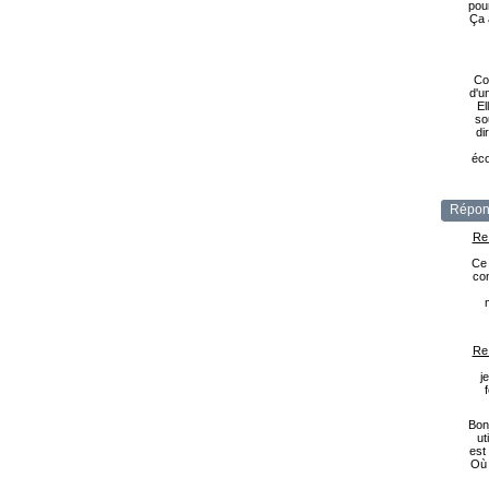
pou
Ça 
Co
d'u
El
so
di
éco
Répon
Re
Ce 
com
Re
j
Bonj
ut
est
Où 