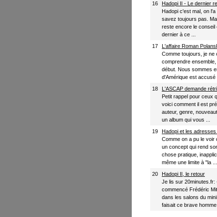
16
Hadopi II - Le dernier 
Hadopi c'est mal, on l'a
savez toujours pas. Mai
reste encore le conseil
dernier à ce ...
17
L'affaire Roman Polans
Comme toujours, je ne 
comprendre ensemble, a
début. Nous sommes en
d'Amérique est accusé d'
18
L'ASCAP demande rétrib
Petit rappel pour ceux q
voici comment il est p
auteur, genre, nouveau
un album qui vous ...
19
Hadopi et les adresses
Comme on a pu le voir d
un concept qui rend son 
chose pratique, inappli
même une limite à "la ...
20
Hadopi II, le retour
Je lis sur 20minutes.fr
commencé Frédéric Mitt
dans les salons du minis
faisait ce brave homme 