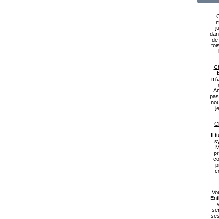
C
m
j
dan
de 
foi
Ch
B
m'a
Am
pas
nou
j
Ch
Il 
s
M
pr
co
p
c
Vou
Enf
v
ser
ses