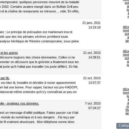
 contemporaine: quelques personnes meurent de la maladie
oc
a
 2002. Certains avaient mangé dans un Buffalo Grill peu
ju
ait et la chaîne de restaurants se retrouve ... vide. En effet,
j
21 janv. 2011
déc
13:19:18
nov
re : Le principe de précaution est maintenant inscrit
oc
andis que des lois pénales sévères prohibent toute
a
ja
 analyse hérétique de l’histoire contemporaine, sous peine
déc
 et les autres
21 oct. 2010
nov
découvre toujours des chose étonnantes. Celles-ci ne
14:38:51
oc
a
premier on découvre que le gréviste a finalement tous les
ju
 juste qu'il n'allait pas travailler (ou juste défiler). En fait,
ate flic
21 oct. 2010
est bien là, installée et décidée à rester apparemment.
13:07:37
en fait une bonne. Pour rappel, l'acteur est pro-HADOPI,
déc
 laisserait même entendre qu'il s'y connaîtrait un peu en
nov
ju
j
a
elle - protégez vos données.
7 oct. 2010
m
07:34:27
fé
t un message d'utilité publique. Faites passer car il fait
ja
u monde du numérique et à ses dangers. J'ai reçu par
 de fil vraiment ahurissant. Mon téléphone sonne donc
Catégo