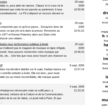
recours
29 sept.
d
 déjà vu, pour plein de raisons. Cliquez ici si vous ne le
2009
ntenant que cette loi est passée au parlement, il nous
10:50:06
dr
 constitutionnel... Le PS a déposé un recours devant ce
ec
ecou
ki
29 sept.
comprends pas ce qu'il se passe... Essayons donc de
2009
vec ce que j'en ai lu dans la presse. Revenons au
10:41:22
enga
 1977 et Roman Polansky alors aux Etats-Unis
fb
f
avoir une relation ...
fre
ution pour performance publique à Apple
18 sept.
ha
ui n'utilisent pas le magasin de musique en ligne d'Apple,
2009
h
résenté. Vous pouvez rechercher votre musique par
10:46:23
i
tés, etc... Une fois que vous avez trouvé une chanson ou
in
inse
 IP
8 sept. 2009
itun
ans ma dernière diatribe sur le sujet, Hadopi repose sur
12:57:14
contrôle enfantin à éviter. Elle est donc, pour toute
l
cable (ou au moins incontrôlable, elle marque quand-
loca
m
4 sept. 2009
: «Hadopi est nécessaire mais ne suffit pas», a
21:23:16
marq
errand, ministre de la Culture et de la Communication,
tère de la rue de Valois, ce jeudi midi à Paris. Et que
mu
...
palm