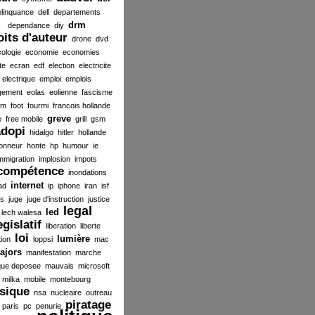
elinquance
dell
departements
drm
dependance
diy
oits d'auteur
drone
dvd
ologie
economie
economies
te
ecran
edf
election
electricite
electrique
emploi
emplois
gement
eolas
eolienne
fascisme
ilm
foot
fourmi
francois hollande
greve
e
free mobile
grill
gsm
dopi
hidalgo
hitler
hollande
onneur
honte
hp
humour
ie
mmigration
implosion
impots
compétence
inondations
internet
ad
ip
iphone
iran
isf
es
juge
juge d'instruction
justice
legal
led
lech walesa
egislatif
liberation
liberte
loi
lumière
tion
loppsi
mac
ajors
manifestation
marche
ue deposee
mauvais
microsoft
milka
mobile
montebourg
sique
nsa
nucleaire
outreau
piratage
paris
pc
penurie