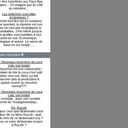
r être transférés aux Pays Bas.
alors... On imagine que du côté
du ministère ...
Les éoliennes sont-elles
écologiques ?
mme tout titre qui se compose
ne question, la réponse est non.
les ne sont pas écologiques ni
uhaitables. J'irai même jusqu'à
re qu'elles sont nuisibles à tout
point de vue: Économique,
logique et autres. La raison de
base en est simple: ...
ses récentes
: Nouveaux bouchons de coca
cola: une honte!
bouchon est une catastrophe :
bien de fois le coca s'est vidé
dans mon sac. Ainsi, ça fait
marcher plus la production! A
quand revenir au bouchon
normal???
: Nouveaux bouchons de coca
cola: une honte!
e constate , avec une certaine
forme de "soulagement&qu...
Re: Ruzzle
our c'est quel dictionnaire vous
iliser Mr ou Mme Ruzzle , quel
 le nom de ce dictionnaire svp ?
es ce votre dictionnaire propre
à Ruzzle ?