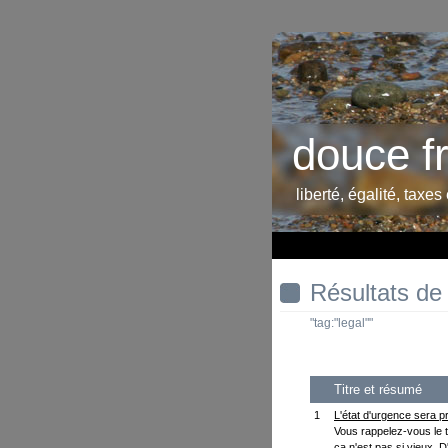
douce f
liberté, égalité, taxes
Résultats de
"tag:"legal""
Titre et résumé
1
L'état d'urgence sera p
Vous rappelez-vous le t
ça n'est pas si vieux. 