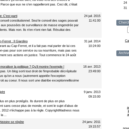
24
Parce que eux ne s'en rappelleront pas. Ceci dit, c'était
31
: C'est parti
24 juil. 2015
e conseil constitutionnel. Seul le conseil des sages pouvait
11:41:00
Cherc
e aux poussées de surveillance de masse engendrée par
ents. Mais non. Ils n'en n'ont rien fait. Résultat des
Ca
p-Ferret : Il Giardino
31 juil. 2014
rant au Cap-Ferret, et il a fait pas mal parler de lui ces
10:24:00
n-pas pour son service ou sa nourriture, mais pas ses
Archiv
ément ses actions en justice. Tout commence le 24 août
oraliser la politique ? Qu’il montre l’exemple !
16 avr. 2013
s pas. Un blog sorti tout droit de l'improbable décrépitude
23:49:00
us qu'on a nous (autrement appelée l'exception
it au coeur. Il nous sort une diatribe exceptionnellissime
ight
9 janv. 2013
09:15:00
lus en plus protégés. Ils durent de plus en plus
ent sans cesse plus de monde, et sont le sujet d'abus de
a
s. 2012 n'échappe pas à la règle. CopyrightMadness nous
j
a
a ...
histoire se répète
24 janv. 2011
19:15:57
nov