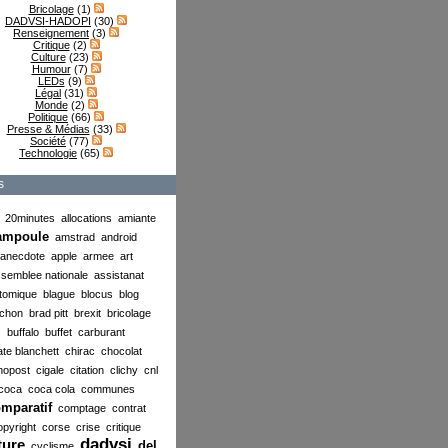
Bricolage
(1)
DADVSI-HADOPI
(30)
Renseignement
(3)
Critique
(2)
Culture
(23)
Humour
(7)
LEDs
(9)
Légal
(31)
Monde
(2)
Politique
(66)
Presse & Médias
(33)
Société
(77)
Technologie
(65)
s
20minutes
allocations
amiante
ampoule
amstrad
android
anecdote
apple
armee
art
semblee nationale
assistanat
tomique
blague
blocus
blog
chon
brad pitt
brexit
bricolage
buffalo
buffet
carburant
ate blanchett
chirac
chocolat
nopost
cigale
citation
clichy
cnl
coca
coca cola
communes
mparatif
comptage
contrat
opyright
corse
crise
critique
dadvsi
ture
del
cyclisme