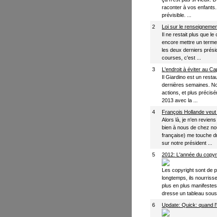
raconter à vos enfants. 
prévisible. ...
2
Loi sur le renseignement
Il ne restait plus que l
encore mettre un term
les deux derniers présid
courses, c'est ...
3
L'endroit à éviter au Ca
Il Giardino est un restau
dernières semaines. No
actions, et plus précis
2013 avec la ...
4
François Hollande veut m
Alors là, je n'en revien
bien à nous de chez no
française) me touche dro
sur notre président ...
5
2012: L'année du copyr
Les copyright sont de p
longtemps, ils nourriss
plus en plus manifeste
dresse un tableau sous l
6
Update: Quick: quand l'