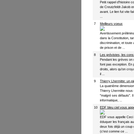
Petit rappel d'histoire
de Creutzfeldt-Jakob en
avant. Le lien fut vite f
...
7
Meilleurs voeux
Avertissement préliminai
dans la Constitution, t
discrimination, et toute
de prison et de ...
8
Les grévistes, les cons
Pendant les grèves on 
font pas exception. En 
droits, alors qu'on croyait
il ...
9
Thierry Lhermitte: un pir
La quatrième dimension 
Thierry Lhermitte nous 
"malgré ses défauts". Il
informatique, ...
10
EDF bleu ciel vous app
EDF vous appelle Ceci es
éduquer les français a
deux fois déjà un coup
(c'est comme ce ...