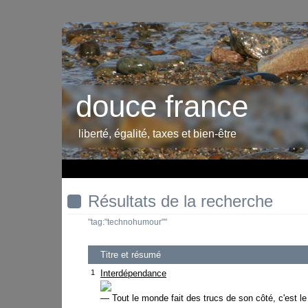
douce france
liberté, égalité, taxes et bien-être
Résultats de la recherche
"tag:"technohumour""
Titre et résumé
1
Interdépendance
— Tout le monde fait des trucs de son côté, c'est le