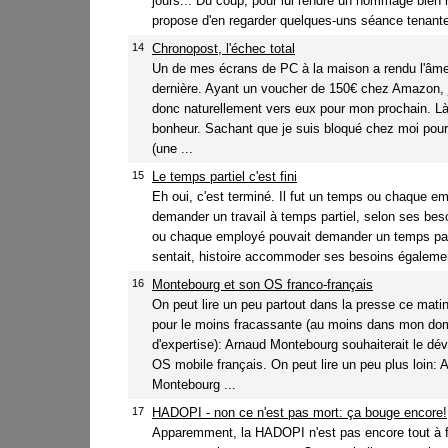
jours... Du coup, pour lui rendre un hommage bien 
propose d'en regarder quelques-uns séance tenante
14
Chronopost, l'échec total
Un de mes écrans de PC à la maison a rendu l'âm
dernière. Ayant un voucher de 150€ chez Amazon, 
donc naturellement vers eux pour mon prochain. Là
bonheur. Sachant que je suis bloqué chez moi pou
(une ...
15
Le temps partiel c'est fini
Eh oui, c'est terminé. Il fut un temps ou chaque e
demander un travail à temps partiel, selon ses be
ou chaque employé pouvait demander un temps part
sentait, histoire accommoder ses besoins également
16
Montebourg et son OS franco-français
On peut lire un peu partout dans la presse ce matin
pour le moins fracassante (au moins dans mon do
d'expertise): Arnaud Montebourg souhaiterait le dé
OS mobile français. On peut lire un peu plus loin: 
Montebourg ...
17
HADOPI - non ce n'est pas mort: ça bouge encore!
Apparemment, la HADOPI n'est pas encore tout à f