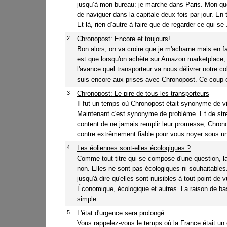
jusqu’à mon bureau: je marche dans Paris. Mon qu
de naviguer dans la capitale deux fois par jour. En 
Et là, rien d’autre à faire que de regarder ce qui se .
2
Chronopost: Encore et toujours!
Bon alors, on va croire que je m'acharne mais en fai
est que lorsqu'on achète sur Amazon marketplace, 
l'avance quel transporteur va nous délivrer notre co
suis encore aux prises avec Chronopost. Ce coup-ci
3
Chronopost: Le pire de tous les transporteurs
Il fut un temps où Chronopost était synonyme de v
Maintenant c'est synonyme de problème. Et de str
content de ne jamais remplir leur promesse, Chron
contre extrêmement fiable pour vous noyer sous un f
4
Les éoliennes sont-elles écologiques ?
Comme tout titre qui se compose d'une question, l
non. Elles ne sont pas écologiques ni souhaitables
jusqu'à dire qu'elles sont nuisibles à tout point de v
Économique, écologique et autres. La raison de ba
simple: ...
5
L'état d'urgence sera prolongé.
Vous rappelez-vous le temps où la France était un é