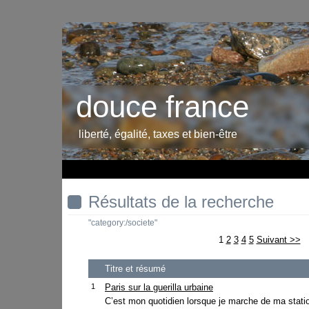
douce france
liberté, égalité, taxes et bien-être
Résultats de la recherche
"category:/societe"
1
2
3
4
5
Suivant >>
Titre et résumé
1
Paris sur la guerilla urbaine
C’est mon quotidien lorsque je marche de ma stat