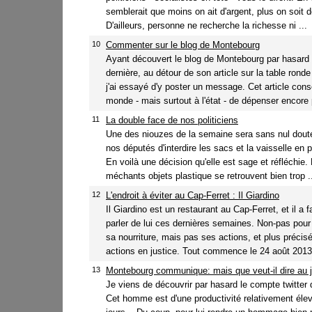
semblerait que moins on ait d'argent, plus on soit 
D'ailleurs, personne ne recherche la richesse ni ...
10
Commenter sur le blog de Montebourg
Ayant découvert le blog de Montebourg par hasard
dernière, au détour de son article sur la table ron
j'ai essayé d'y poster un message. Cet article conse
monde - mais surtout à l'état - de dépenser encore p
11
La double face de nos politiciens
Une des niouzes de la semaine sera sans nul doute
nos députés d'interdire les sacs et la vaisselle en p
En voilà une décision qu'elle est sage et réfléchie.
méchants objets plastique se retrouvent bien trop .
12
L'endroit à éviter au Cap-Ferret : Il Giardino
Il Giardino est un restaurant au Cap-Ferret, et il a f
parler de lui ces dernières semaines. Non-pas pour
sa nourriture, mais pas ses actions, et plus préci
actions en justice. Tout commence le 24 août 2013 
13
Montebourg communique: mais que veut-il dire au 
Je viens de découvrir par hasard le compte twitter
Cet homme est d'une productivité relativement éle