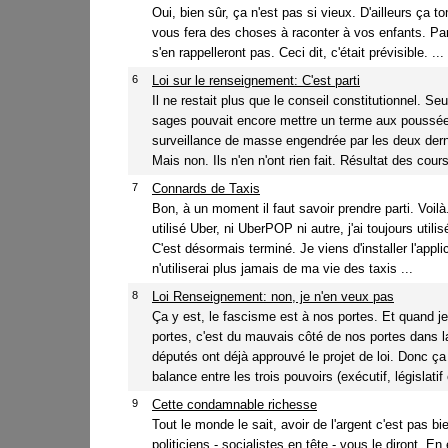
Oui, bien sûr, ça n'est pas si vieux. D'ailleurs ça t
vous fera des choses à raconter à vos enfants. Pa
s'en rappelleront pas. Ceci dit, c'était prévisible. ...
6
Loi sur le renseignement: C'est parti
Il ne restait plus que le conseil constitutionnel. Seu
sages pouvait encore mettre un terme aux poussé
surveillance de masse engendrée par les deux dern
Mais non. Ils n'en n'ont rien fait. Résultat des cours
7
Connards de Taxis
Bon, à un moment il faut savoir prendre parti. Voilà
utilisé Uber, ni UberPOP ni autre, j'ai toujours utilis
C'est désormais terminé. Je viens d'installer l'applic
n'utiliserai plus jamais de ma vie des taxis ...
8
Loi Renseignement: non, je n'en veux pas
Ça y est, le fascisme est à nos portes. Et quand je
portes, c'est du mauvais côté de nos portes dans 
députés ont déjà approuvé le projet de loi. Donc ça 
balance entre les trois pouvoirs (exécutif, législatif e
9
Cette condamnable richesse
Tout le monde le sait, avoir de l'argent c'est pas bi
politiciens - socialistes en tête - vous le diront. En e