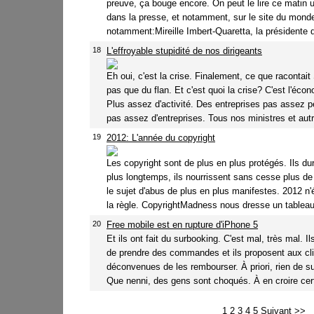
preuve, ça bouge encore. On peut le lire ce matin 
dans la presse, et notamment, sur le site du monde
notamment:Mireille Imbert-Quaretta, la présidente de
18
L'effroyable stupidité de nos dirigeants
Eh oui, c'est la crise. Finalement, ce que racontait
pas que du flan. Et c'est quoi la crise? C'est l'éco
Plus assez d'activité. Des entreprises pas assez p
pas assez d'entreprises. Tous nos ministres et autr
19
2012: L'année du copyright
Les copyright sont de plus en plus protégés. Ils du
plus longtemps, ils nourrissent sans cesse plus d
le sujet d'abus de plus en plus manifestes. 2012 n
la règle. CopyrightMadness nous dresse un tableau 
20
Free mobile est en rupture d'iPhone 5
Et ils ont fait du surbooking. C'est mal, très mal. Il
de prendre des commandes et ils proposent aux cl
déconvenues de les rembourser. À priori, rien de s
Que nenni, des gens sont choqués. À en croire certa
1
2
3
4
5
Suivant >>