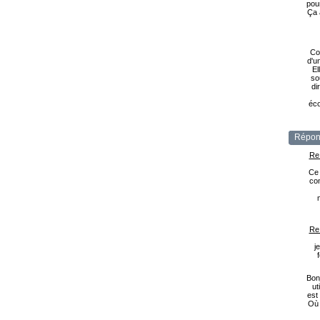
pou
Ça 
Co
d'u
El
so
di
éco
Répon
Re
Ce 
com
Re
j
Bonj
ut
est
Où 