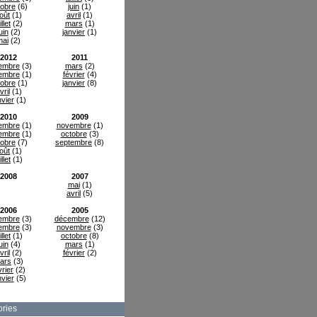
tobre
(6)
juin
(1)
oût
(1)
avril
(1)
illet
(2)
mars
(1)
uin
(2)
janvier
(1)
mai
(2)
2012
2011
embre
(3)
mars
(2)
embre
(1)
février
(4)
tobre
(1)
janvier
(8)
vril
(1)
nvier
(1)
2010
2009
embre
(1)
novembre
(1)
embre
(1)
octobre
(3)
tobre
(7)
septembre
(8)
oût
(1)
illet
(1)
2008
2007
mai
(1)
avril
(5)
2006
2005
embre
(3)
décembre
(12)
embre
(3)
novembre
(3)
illet
(1)
octobre
(8)
uin
(4)
mars
(1)
vril
(2)
février
(2)
ars
(3)
vrier
(2)
nvier
(5)
ries