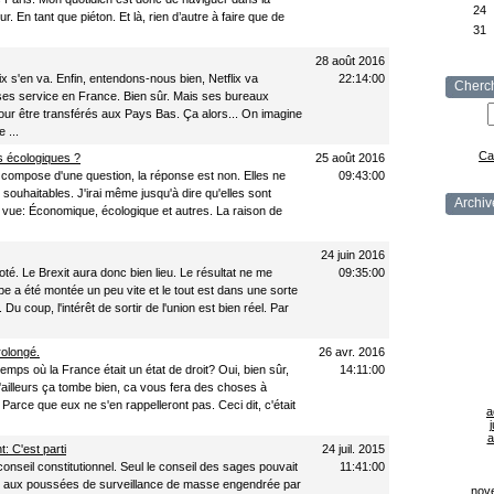
24
ur. En tant que piéton. Et là, rien d’autre à faire que de
31
28 août 2016
ix s'en va. Enfin, entendons-nous bien, Netflix va
22:14:00
Cherc
ses service en France. Bien sûr. Mais ses bureaux
our être transférés aux Pays Bas. Ça alors... On imagine
 ...
Ca
s écologiques ?
25 août 2016
 compose d'une question, la réponse est non. Elles ne
09:43:00
souhaitables. J'irai même jusqu'à dire qu'elles sont
Archiv
de vue: Économique, écologique et autres. La raison de
24 juin 2016
té. Le Brexit aura donc bien lieu. Le résultat ne me
09:35:00
e a été montée un peu vite et le tout est dans une sorte
Du coup, l'intérêt de sortir de l'union est bien réel. Par
rolongé.
26 avr. 2016
emps où la France était un état de droit? Oui, bien sûr,
14:11:00
D'ailleurs ça tombe bien, ca vous fera des choses à
Parce que eux ne s'en rappelleront pas. Ceci dit, c'était
a
j
a
: C'est parti
24 juil. 2015
e conseil constitutionnel. Seul le conseil des sages pouvait
11:41:00
e aux poussées de surveillance de masse engendrée par
nov