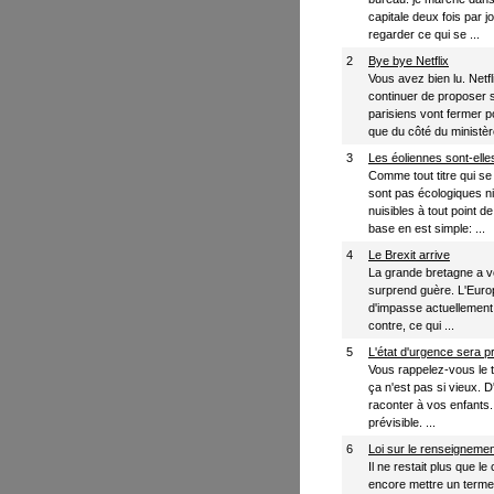
capitale deux fois par jo
regarder ce qui se ...
2
Bye bye Netflix
Vous avez bien lu. Netfl
continuer de proposer 
parisiens vont fermer p
que du côté du ministère
3
Les éoliennes sont-elle
Comme tout titre qui se
sont pas écologiques ni 
nuisibles à tout point 
base en est simple: ...
4
Le Brexit arrive
La grande bretagne a vo
surprend guère. L'Europ
d'impasse actuellement. 
contre, ce qui ...
5
L'état d'urgence sera p
Vous rappelez-vous le t
ça n'est pas si vieux. 
raconter à vos enfants. 
prévisible. ...
6
Loi sur le renseignement
Il ne restait plus que l
encore mettre un term