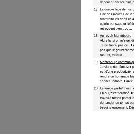
dépenser encore plus po
17
La double face de nos p
Une des niouzes de la 
d'interdire les sacs et l
qu'elle est sage et réfl
retrouvent bien trop ...
18
Au revoir Montebourg
Alors là, si on m'avait 
Je ne l'aurai pas cru. 
pas que le gouvernemen
restent, mais le ...
19
Montebourg communique:
Je viens de découvrir 
est d'une productivité r
rendre un hommage bien
séance tenante. Parce .
20
Le temps partiel c'est fi
Eh oui, c'est terminé. 
travail à temps partiel
demander un temps part
besoins également. Dès 