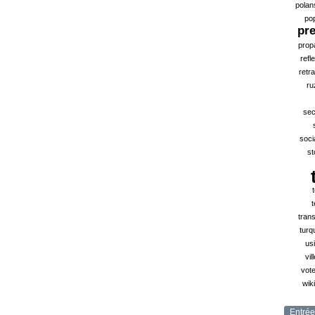
polan
po
pr
prop
refl
retra
ru
sec
soci
st
t
tran
turq
us
vil
vote
wik
Entrée