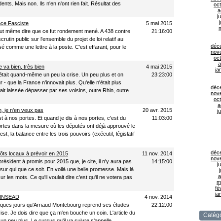
ents. Mais non. Ils n'en n'ont rien fait. Résultat des
oc
a
ju
j
nce Fasciste
5 mai 2015
n peut même dire que ce fut rondement mené. A 438 contre
21:16:00
crutin public sur l'ensemble du projet de loi relatif au
déc
 comme une lettre à la poste. C'est effarant, pour le
nov
oc
a
 va bien, très bien
4 mai 2015
ja
, c'était quand-même un peu la crise. Un peu plus et on
23:23:00
r - que la France n'innovait plus. Qu'elle n'était plus
déc
tait laissée dépasser par ses voisins, outre Rhin, outre
nov
oc
a
, je n'en veux pas
20 avr. 2015
ju
t à nos portes. Et quand je dis à nos portes, c'est du
11:03:00
rtes dans la mesure où les députés ont déjà approuvé le
est, la balance entre les trois pouvoirs (exécutif, législatif
déc
ts locaux à prévoir en 2015
11 nov. 2014
nov
président à promis pour 2015 que, je cite, il n'y aura pas
14:15:00
ju
sur qui que ce soit. En voilà une belle promesse. Mais là
j
a
r les mots. Ce qu'il voulait dire c'est qu'il ne votera pas
m
fé
ja
l'INSEAD
4 nov. 2014
elques jours qu'Arnaud Montebourg reprend ses études
22:12:00
ise. Je dois dire que ça m'en bouche un coin. L'article du
Catégo
un peu plus. Le cursus qu'il va suivre s'appelle