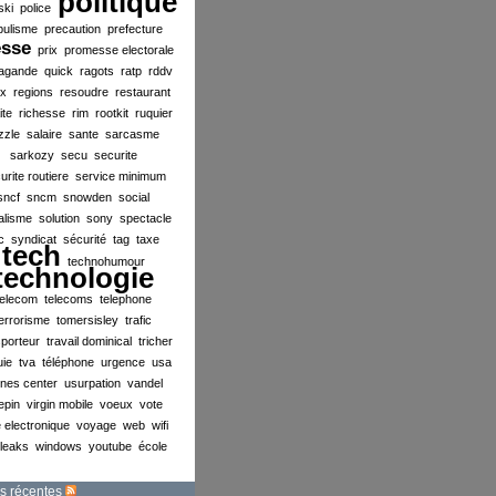
politique
ski
police
pulisme
precaution
prefecture
esse
prix
promesse electorale
agande
quick
ragots
ratp
rddv
ex
regions
resoudre
restaurant
ite
richesse
rim
rootkit
ruquier
zzle
salaire
sante
sarcasme
sarkozy
secu
securite
urite routiere
service minimum
sncf
sncm
snowden
social
alisme
solution
sony
spectacle
c
syndicat
sécurité
tag
taxe
tech
technohumour
technologie
telecom
telecoms
telephone
errorisme
tomersisley
trafic
sporteur
travail dominical
tricher
uie
tva
téléphone
urgence
usa
ines center
usurpation
vandel
lepin
virgin mobile
voeux
vote
 electronique
voyage
web
wifi
ileaks
windows
youtube
école
s récentes