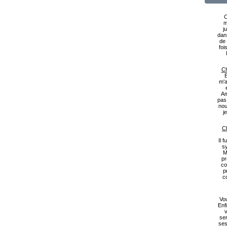
C
m
j
dan
de 
foi
Ch
B
m'a
Am
pas
nou
j
Ch
Il 
s
M
pr
co
p
c
Vou
Enf
v
ser
ses