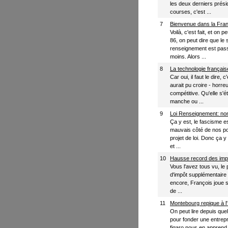
les deux derniers présid
courses, c'est ...
7
Bienvenue dans la Fra
Voilà, c'est fait, et o
86, on peut dire que le s
renseignement est passé
moins. Alors ...
8
La technologie française
Car oui, il faut le dire
aurait pu croire - horreu
compétitive. Qu'elle s'é
manche ou ...
9
Loi Renseignement: non
Ça y est, le fascisme es
mauvais côté de nos po
projet de loi. Donc ça y 
et ...
10
Hausse record des impô
Vous l'avez tous vu, le 
d'impôt supplémentaire 
encore, François joue su
de ...
11
Montebourg repique à 
On peut lire depuis qu
pour fonder une entrepr
figaro nous en apprend 