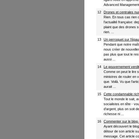
Advanced Management 
12
Drones et centrales nucl
Rien. En tous cas rien d
l'actualité française: 
plaint que des drones su
rien. ...
13
Un perroquet sur l'épau
Pendant que notre maîtr
nous créer de nouvelle
pas plus que tout le re
aussi ...
14
Le gouvernement verdit.
Comme on peut le lire 
ministres de rouler en v
que. Voilà. Vu que l'art
aurait ...
15
Cette condamnable ric
Tout le monde le sait, av
socialistes en tête - vou
d'argent, plus on soit 
richesse ni ...
16
Commenter sur le blog
Ayant découvert le blo
détour de son article s
message. Cet article con