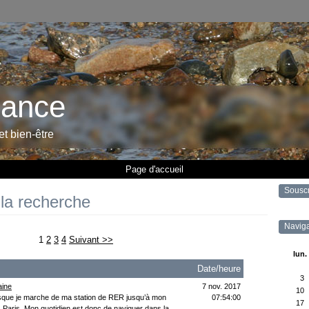
rance
 et bien-être
Page d'accueil
Sousc
 la recherche
Naviga
1
2
3
4
Suivant >>
lun.
Date/heure
3
aine
7 nov. 2017
10
rsque je marche de ma station de RER jusqu’à mon
07:54:00
17
 Paris. Mon quotidien est donc de naviguer dans la