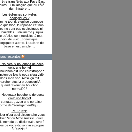
r être transférés aux Pays Bas.
alors... On imagine que du côté
du ministère ...
Les éoliennes sont-elles
écologiques ?
mme tout titre qui se compose
ne question, la réponse est non.
les ne sont pas écologiques ni
uhaitables. J'irai même jusqu'à
re qu'elles sont nuisibles à tout
point de vue: Économique,
logique et autres. La raison de
base en est simple: ...
ses récentes
: Nouveaux bouchons de coca
cola: une honte!
bouchon est une catastrophe :
bien de fois le coca s'est vidé
dans mon sac. Ainsi, ça fait
marcher plus la production! A
quand revenir au bouchon
normal???
: Nouveaux bouchons de coca
cola: une honte!
e constate , avec une certaine
forme de "soulagement&qu...
Re: Ruzzle
our c'est quel dictionnaire vous
iliser Mr ou Mme Ruzzle , quel
 le nom de ce dictionnaire svp ?
es ce votre dictionnaire propre
à Ruzzle ?