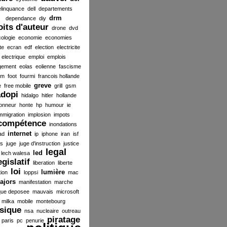
elinquance
dell
departements
drm
dependance
diy
oits d'auteur
drone
dvd
ologie
economie
economies
te
ecran
edf
election
electricite
electrique
emploi
emplois
gement
eolas
eolienne
fascisme
ilm
foot
fourmi
francois hollande
greve
e
free mobile
grill
gsm
dopi
hidalgo
hitler
hollande
onneur
honte
hp
humour
ie
mmigration
implosion
impots
compétence
inondations
internet
ad
ip
iphone
iran
isf
es
juge
juge d'instruction
justice
legal
led
lech walesa
egislatif
liberation
liberte
loi
lumière
tion
loppsi
mac
ajors
manifestation
marche
ue deposee
mauvais
microsoft
milka
mobile
montebourg
sique
nsa
nucleaire
outreau
piratage
paris
pc
penurie