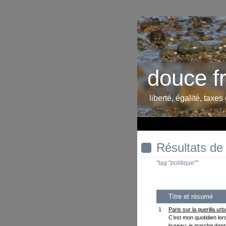
douce f
liberté, égalité, taxes
Résultats de
"tag:"politique""
Titre et résumé
1
Paris sur la guerilla urb
C’est mon quotidien lo
bureau: je marche dans