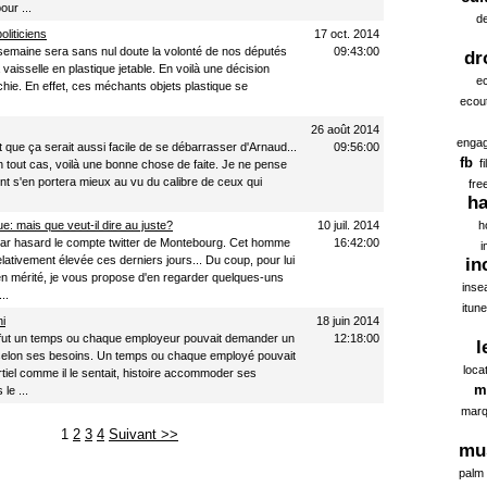
ur ...
d
oliticiens
17 oct. 2014
semaine sera sans nul doute la volonté de nos députés
09:43:00
dr
a vaisselle en plastique jetable. En voilà une décision
ec
échie. En effet, ces méchants objets plastique se
ecou
26 août 2014
enga
dit que ça serait aussi facile de se débarrasser d'Arnaud...
09:56:00
fb
f
En tout cas, voilà une bonne chose de faite. Je ne pense
t s'en portera mieux au vu du calibre de ceux qui
fre
ha
 mais que veut-il dire au juste?
10 juil. 2014
h
par hasard le compte twitter de Montebourg. Cet homme
16:42:00
i
elativement élevée ces derniers jours... Du coup, pour lui
in
 mérité, je vous propose d'en regarder quelques-uns
inse
..
itun
ni
18 juin 2014
Il fut un temps ou chaque employeur pouvait demander un
12:18:00
l
, selon ses besoins. Un temps ou chaque employé pouvait
loca
iel comme il le sentait, histoire accommoder ses
m
le ...
marq
1
2
3
4
Suivant >>
mu
palm