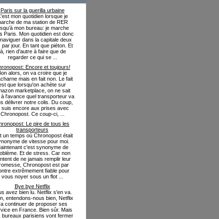
Paris sur la guerilla urbaine
’est mon quotidien lorsque je
arche de ma station de RER
usqu’à mon bureau: je marche
s Paris. Mon quotidien est donc
naviguer dans la capitale deux
s par jour. En tant que piéton. Et
là, rien d’autre à faire que de
regarder ce qui se ...
ronopost: Encore et toujours!
on alors, on va croire que je
charne mais en fait non. Le fait
est que lorsqu'on achète sur
azon marketplace, on ne sait
 à l'avance quel transporteur va
s délivrer notre colis. Du coup,
e suis encore aux prises avec
Chronopost. Ce coup-ci, ...
ronopost: Le pire de tous les
transporteurs
fut un temps où Chronopost était
ynonyme de vitesse pour moi.
aintenant c'est synonyme de
oblème. Et de stress. Car non
ntent de ne jamais remplir leur
romesse, Chronopost est par
ontre extrêmement fiable pour
vous noyer sous un flot ...
Bye bye Netflix
s avez bien lu. Netflix s'en va.
in, entendons-nous bien, Netflix
a continuer de proposer ses
vice en France. Bien sûr. Mais
 bureaux parisiens vont fermer