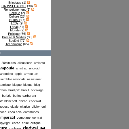
Bricolage
(1)
DADVSI-HADOPI
(30)
Renseignement
(3)
Critique
(2)
Culture
(23)
Humour
(7)
LEDs
(9)
Légal
(31)
Monde
(2)
Politique
(66)
Presse & Médias
(33)
Société
(77)
Technologie
(65)
s
20minutes
allocations
amiante
ampoule
amstrad
android
anecdote
apple
armee
art
semblee nationale
assistanat
tomique
blague
blocus
blog
chon
brad pitt
brexit
bricolage
buffalo
buffet
carburant
ate blanchett
chirac
chocolat
nopost
cigale
citation
clichy
cnl
coca
coca cola
communes
mparatif
comptage
contrat
opyright
corse
crise
critique
dadvsi
ture
del
cyclisme