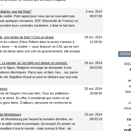
...
éaires: que fait l'état?
3 nov. 2014
e visible. Petit rappel pour ceux qui ne suivraient pas
08:57:00
depuis quelques semaines, EDF (Electricité de France) se
rvolent leurs centrales nucléaires. L'état ne fait donc
le, une jambe de bois? C'est un pirate!
29 oct. 2014
e-ès-culture (Fleur Pellerin dans le texte) s'amuse à
21:58:00
s taxes — la routine — pour financer un CNL qui ne sert
ste du fatras dans son coin du gouvernement, elle essaye
Balise
 Le peuple, lui, est déjà vert depuis un moment.
29 oct. 2014
2011
sur le figaro, Matignon envisage de demander à ses
09:03:50
oitures électriques. Parce que, et bien, heu... oui, parce
icle cite Ségolène Royal on peut en déduire que tout cela
as
a
hesse
25 oct. 2014
bou
oir de l'argent c'est pas bien. Tous les politiciens -
20:08:00
s le diront. En effet, il semblerait que moins on ait
des gens biens. D'ailleurs, personne ne recherche la
c
chro
 de Montebourg
23 oct. 2014
co
g de Montebourg par hasard la semaine dernière, au
08:03:19
ur la table ronde économique, j'ai essayé d'y poster un
c
seillant à tout le monde - mais surtout à l'état - de
cul