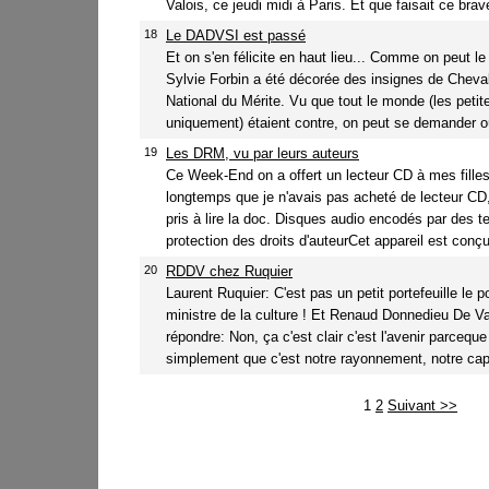
Valois, ce jeudi midi à Paris. Et que faisait ce bra
18
Le DADVSI est passé
Et on s'en félicite en haut lieu... Comme on peut le
Sylvie Forbin a été décorée des insignes de Chevali
National du Mérite. Vu que tout le monde (les peti
uniquement) étaient contre, on peut se demander où
19
Les DRM, vu par leurs auteurs
Ce Week-End on a offert un lecteur CD à mes filles
longtemps que je n'avais pas acheté de lecteur CD,
pris à lire la doc. Disques audio encodés par des t
protection des droits d'auteurCet appareil est conçu 
20
RDDV chez Ruquier
Laurent Ruquier: C'est pas un petit portefeuille le po
ministre de la culture ! Et Renaud Donnedieu De V
répondre: Non, ça c'est clair c'est l'avenir parceque 
simplement que c'est notre rayonnement, notre capa
1
2
Suivant >>