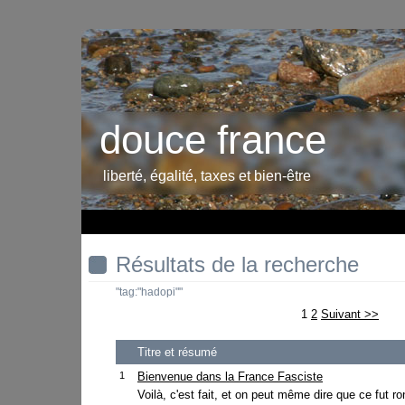
douce france
liberté, égalité, taxes et bien-être
Résultats de la recherche
"tag:"hadopi""
1
2
Suivant >>
Titre et résumé
1
Bienvenue dans la France Fasciste
Voilà, c'est fait, et on peut même dire que ce fut 