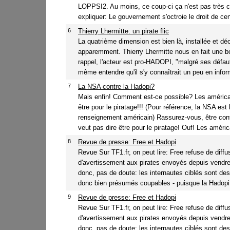
LOPPSI2. Au moins, ce coup-ci ça n'est pas très 
expliquer: Le gouvernement s'octroie le droit de cen
6
Thierry Lhermitte: un pirate flic
La quatrième dimension est bien là, installée et déc
apparemment. Thierry Lhermitte nous en fait une b
rappel, l'acteur est pro-HADOPI, "malgré ses défauts
même entendre qu'il s'y connaîtrait un peu en inform
7
La NSA contre la Hadopi?
Mais enfin! Comment est-ce possible? Les améric
être pour le piratage!!! (Pour référence, la NSA est 
renseignement américain) Rassurez-vous, être con
veut pas dire être pour le piratage! Ouf! Les améric
8
Revue de presse: Free et Hadopi
Revue Sur TF1.fr, on peut lire: Free refuse de diffus
d'avertissement aux pirates envoyés depuis vendr
donc, pas de doute: les internautes ciblés sont des 
donc bien présumés coupables - puisque la Hadopi 
9
Revue de presse: Free et Hadopi
Revue Sur TF1.fr, on peut lire: Free refuse de diffus
d'avertissement aux pirates envoyés depuis vendr
donc, pas de doute: les internautes ciblés sont des 