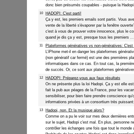
donc bien présumés coupables - puisque la Hadopi 
10
HADOPI: C'est parti!
Ça y est, les premiers emails sont partis. Vous ave
vente de la liberté s'évaporer par la fenêtre ouvert
c'est à vous de prouver votre innocence, plus le con
quand je dis ça y est, presque tous les premiers ...
11
Plateformes génératives vs non-génératives: C'est 
L'iPhone met-il en danger les plateformes générati
(non génératif car fermé) est une des premières pl
informatiques dans ce cas. En tout cas, la première
de succès. Or, ce sont aux plateformes génératives 
12
HADOPI: Préparez-vous aux faux résultats
On ne présente plus la loi Hadopi. Ça y est elle e
fait la pub aux péages de la France, pour les vaca
sensibiliser, pour bien faire prendre conscience qu
informations privées à un consortium très puissant:
13
Hadopi, non. Et la musique alors?
Comme on a pu le voir sur mes deux dernières entré
sur le sujet, Hadopi c'est mal. En plus, personne n
contrôler les échanges une fois que tout le monde 