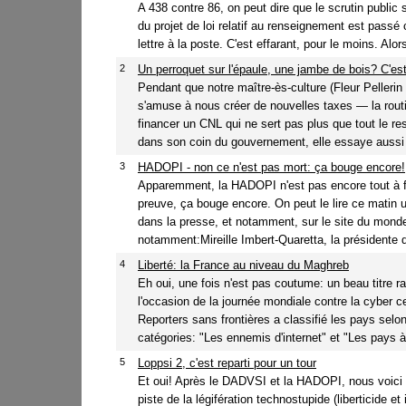
A 438 contre 86, on peut dire que le scrutin public 
du projet de loi relatif au renseignement est pass
lettre à la poste. C'est effarant, pour le moins. Alors
2
Un perroquet sur l'épaule, une jambe de bois? C'est
Pendant que notre maître-ès-culture (Fleur Pellerin 
s'amuse à nous créer de nouvelles taxes — la rou
financer un CNL qui ne sert pas plus que tout le res
dans son coin du gouvernement, elle essaye aussi 
3
HADOPI - non ce n'est pas mort: ça bouge encore!
Apparemment, la HADOPI n'est pas encore tout à f
preuve, ça bouge encore. On peut le lire ce matin 
dans la presse, et notamment, sur le site du monde
notamment:Mireille Imbert-Quaretta, la présidente de
4
Liberté: la France au niveau du Maghreb
Eh oui, une fois n'est pas coutume: un beau titre ra
l'occasion de la journée mondiale contre la cyber 
Reporters sans frontières a classifié les pays selo
catégories: "Les ennemis d'internet" et "Les pays à s
5
Loppsi 2, c'est reparti pour un tour
Et oui! Après le DADVSI et la HADOPI, nous voici 
piste de la légifération technostupide (liberticide et