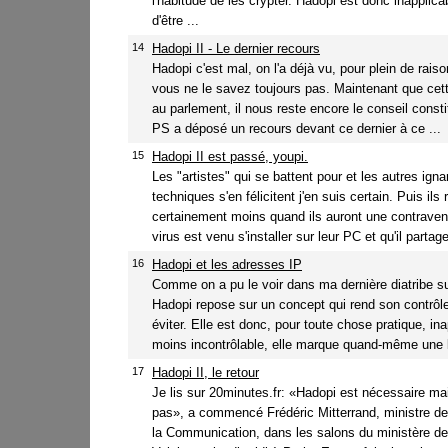
l'habitude de les crypter. Hadopi est donc inapplica
d'être ...
14
Hadopi II - Le dernier recours
Hadopi c'est mal, on l'a déjà vu, pour plein de raiso
vous ne le savez toujours pas. Maintenant que cett
au parlement, il nous reste encore le conseil constit
PS a déposé un recours devant ce dernier à ce ...
15
Hadopi II est passé, youpi.
Les "artistes" qui se battent pour et les autres ig
techniques s'en félicitent j'en suis certain. Puis ils 
certainement moins quand ils auront une contraven
virus est venu s'installer sur leur PC et qu'il partage
16
Hadopi et les adresses IP
Comme on a pu le voir dans ma dernière diatribe sur
Hadopi repose sur un concept qui rend son contrôle
éviter. Elle est donc, pour toute chose pratique, in
moins incontrôlable, elle marque quand-même une li
17
Hadopi II, le retour
Je lis sur 20minutes.fr: «Hadopi est nécessaire mai
pas», a commencé Frédéric Mitterrand, ministre de 
la Communication, dans les salons du ministère de