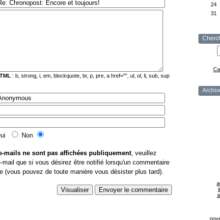
24
31
Cherc
Ca
TML
: b, strong, i, em, blockquote, br, p, pre, a href="", ul, ol, li, sub, sup
Archiv
Oui
Non
e-mails ne sont pas affichées publiquement
, veuillez
e-mail que si vous désirez être notifié lorsqu'un commentaire
ée (vous pouvez de toute manière vous désister plus tard).
a
j
a
nov