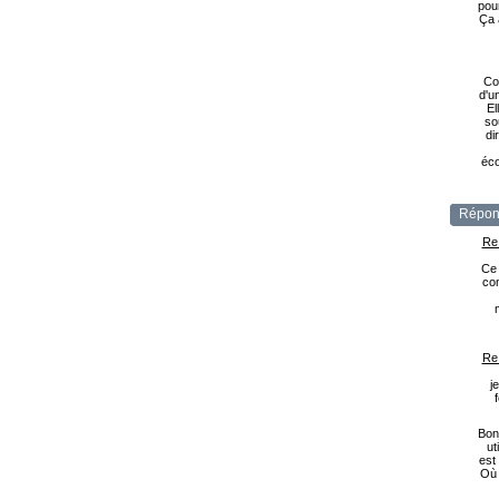
pou
Ça 
Co
d'u
El
so
di
éco
Répon
Re
Ce 
com
Re
j
Bonj
ut
est
Où 