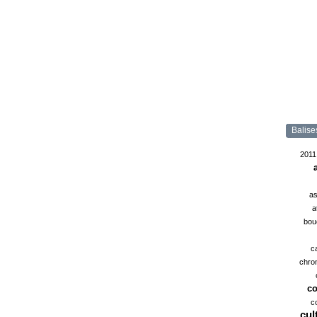
Balise
2011
as
a
bou
c
chro
co
c
cul