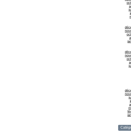
oc
a
ju
j
déc
nov
oc
a
ja
déc
nov
oc
a
ju
déc
nov
ju
j
a
m
fé
ja
Catégo