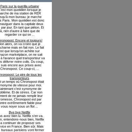
Paris sur la guerilla urbaine
’est mon quotidien lorsque je
arche de ma station de RER
usqu’à mon bureau: je marche
s Paris. Mon quotidien est donc
naviguer dans la capitale deux
s par jour. En tant que piéton. Et
là, rien d’autre à faire que de
regarder ce qui se ...
ronopost: Encore et toujours!
on alors, on va croire que je
charne mais en fait non. Le fait
est que lorsqu'on achète sur
azon marketplace, on ne sait
 à l'avance quel transporteur va
s délivrer notre colis. Du coup,
e suis encore aux prises avec
Chronopost. Ce coup-ci, ...
ronopost: Le pire de tous les
transporteurs
fut un temps où Chronopost était
ynonyme de vitesse pour moi.
aintenant c'est synonyme de
oblème. Et de stress. Car non
ntent de ne jamais remplir leur
romesse, Chronopost est par
ontre extrêmement fiable pour
vous noyer sous un flot ...
Bye bye Netflix
s avez bien lu. Netflix s'en va.
in, entendons-nous bien, Netflix
a continuer de proposer ses
vice en France. Bien sûr. Mais
 bureaux parisiens vont fermer