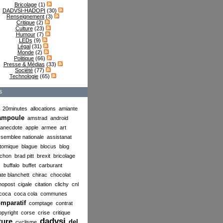
Bricolage
(1)
DADVSI-HADOPI
(30)
Renseignement
(3)
Critique
(2)
Culture
(23)
Humour
(7)
LEDs
(9)
Légal
(31)
Monde
(2)
Politique
(66)
Presse & Médias
(33)
Société
(77)
Technologie
(65)
s
20minutes
allocations
amiante
ampoule
amstrad
android
anecdote
apple
armee
art
semblee nationale
assistanat
tomique
blague
blocus
blog
chon
brad pitt
brexit
bricolage
buffalo
buffet
carburant
ate blanchett
chirac
chocolat
nopost
cigale
citation
clichy
cnl
coca
coca cola
communes
mparatif
comptage
contrat
opyright
corse
crise
critique
dadvsi
ture
del
cyclisme