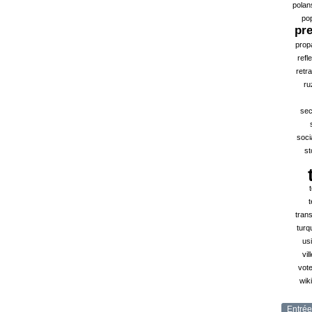
polan
po
pr
prop
refl
retra
ru
sec
soci
st
t
tran
turq
us
vil
vote
wik
Entrée