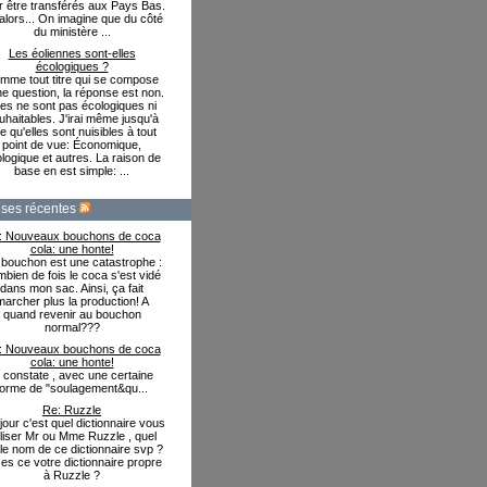
r être transférés aux Pays Bas.
alors... On imagine que du côté
du ministère ...
Les éoliennes sont-elles
écologiques ?
mme tout titre qui se compose
ne question, la réponse est non.
les ne sont pas écologiques ni
uhaitables. J'irai même jusqu'à
re qu'elles sont nuisibles à tout
point de vue: Économique,
logique et autres. La raison de
base en est simple: ...
ses récentes
: Nouveaux bouchons de coca
cola: une honte!
bouchon est une catastrophe :
bien de fois le coca s'est vidé
dans mon sac. Ainsi, ça fait
marcher plus la production! A
quand revenir au bouchon
normal???
: Nouveaux bouchons de coca
cola: une honte!
e constate , avec une certaine
forme de "soulagement&qu...
Re: Ruzzle
our c'est quel dictionnaire vous
iliser Mr ou Mme Ruzzle , quel
 le nom de ce dictionnaire svp ?
es ce votre dictionnaire propre
à Ruzzle ?