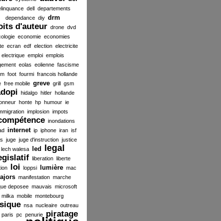
elinquance
dell
departements
drm
dependance
diy
oits d'auteur
drone
dvd
ologie
economie
economies
te
ecran
edf
election
electricite
electrique
emploi
emplois
gement
eolas
eolienne
fascisme
ilm
foot
fourmi
francois hollande
greve
e
free mobile
grill
gsm
dopi
hidalgo
hitler
hollande
onneur
honte
hp
humour
ie
mmigration
implosion
impots
compétence
inondations
internet
ad
ip
iphone
iran
isf
es
juge
juge d'instruction
justice
legal
led
lech walesa
egislatif
liberation
liberte
loi
lumière
tion
loppsi
mac
ajors
manifestation
marche
ue deposee
mauvais
microsoft
milka
mobile
montebourg
sique
nsa
nucleaire
outreau
piratage
paris
pc
penurie