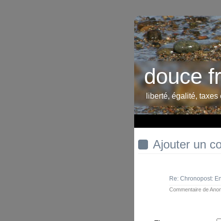
douce f
liberté, égalité, taxes
Ajouter un c
Re: Chronopost: En
Commentaire de
Ano