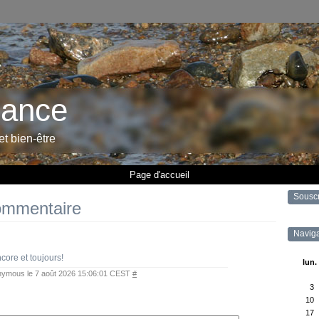
rance
 et bien-être
Page d'accueil
Sousc
ommentaire
Naviga
core et toujours!
lun.
nymous
le 7 août 2026 15:06:01 CEST
#
3
10
17