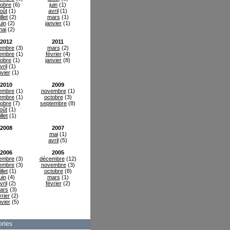
tobre
(6)
juin
(1)
oût
(1)
avril
(1)
illet
(2)
mars
(1)
uin
(2)
janvier
(1)
mai
(2)
2012
2011
embre
(3)
mars
(2)
embre
(1)
février
(4)
tobre
(1)
janvier
(8)
vril
(1)
nvier
(1)
2010
2009
embre
(1)
novembre
(1)
embre
(1)
octobre
(3)
tobre
(7)
septembre
(8)
oût
(1)
illet
(1)
2008
2007
mai
(1)
avril
(5)
2006
2005
embre
(3)
décembre
(12)
embre
(3)
novembre
(3)
illet
(1)
octobre
(8)
uin
(4)
mars
(1)
vril
(2)
février
(2)
ars
(3)
vrier
(2)
nvier
(5)
ries