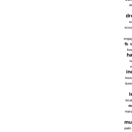
d
dr
ec
ecou
enga
fb
f
fre
ha
h
i
in
inse
itun
l
loca
m
marq
mu
palm