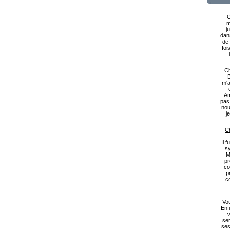
C
m
j
dan
de 
foi
Ch
B
m'a
Am
pas
nou
j
Ch
Il 
s
M
pr
co
p
c
Vou
Enf
v
ser
ses