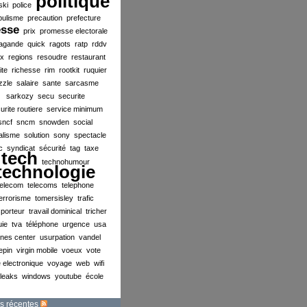
politique
ski
police
pulisme
precaution
prefecture
esse
prix
promesse electorale
agande
quick
ragots
ratp
rddv
ex
regions
resoudre
restaurant
ite
richesse
rim
rootkit
ruquier
zzle
salaire
sante
sarcasme
sarkozy
secu
securite
urite routiere
service minimum
sncf
sncm
snowden
social
alisme
solution
sony
spectacle
c
syndicat
sécurité
tag
taxe
tech
technohumour
technologie
telecom
telecoms
telephone
errorisme
tomersisley
trafic
sporteur
travail dominical
tricher
uie
tva
téléphone
urgence
usa
ines center
usurpation
vandel
lepin
virgin mobile
voeux
vote
 electronique
voyage
web
wifi
ileaks
windows
youtube
école
s récentes