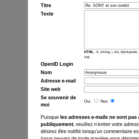
Titre
Texte
HTML
: b, strong, i, em, blockquote, br
sup
OpenID Login
Nom
Adresse e-mail
Site web
Se souvenir de
Oui
Non
moi
Puisque
les adresses e-mails ne sont pas 
publiquement
, veuillez n'entrer votre adres
désirez être notifié lorsqu'un commentaire est
(vous pouvez de toute manière vous désister 