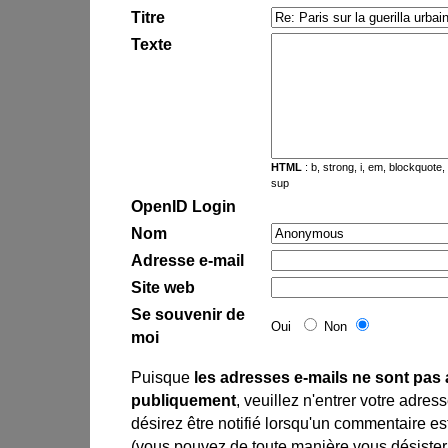
Titre
Texte
HTML
: b, strong, i, em, blockquote, br
sup
OpenID Login
Nom
Adresse e-mail
Site web
Se souvenir de
Oui
Non
moi
Puisque
les adresses e-mails ne sont pas 
publiquement
, veuillez n'entrer votre adres
désirez être notifié lorsqu'un commentaire est
(vous pouvez de toute manière vous désister 