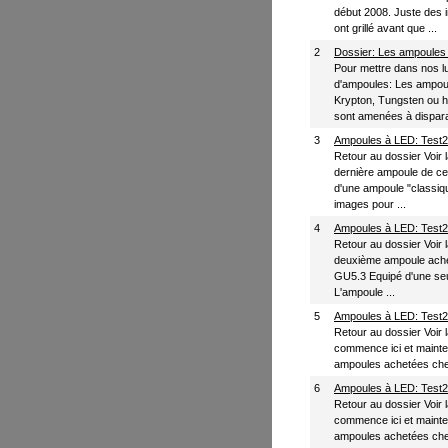
début 2008. Juste des
ont grillé avant que ...
2
Dossier: Les ampoules
Pour mettre dans nos lu
d'ampoules: Les ampou
Krypton, Tungsten ou ha
sont amenées à disparait
3
Ampoules à LED: Test2 
Retour au dossier Voir la
dernière ampoule de cet
d'une ampoule "classiqu
images pour ...
4
Ampoules à LED: Test2 
Retour au dossier Voir la
deuxième ampoule acheté
GU5.3 Equipé d'une seul
L'ampoule ...
5
Ampoules à LED: Test2 
Retour au dossier Voir la
commence ici et maintena
ampoules achetées che
6
Ampoules à LED: Test2 
Retour au dossier Voir la
commence ici et maintena
ampoules achetées che