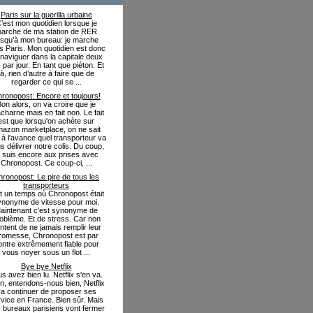
Paris sur la guerilla urbaine
’est mon quotidien lorsque je
arche de ma station de RER
usqu’à mon bureau: je marche
s Paris. Mon quotidien est donc
naviguer dans la capitale deux
s par jour. En tant que piéton. Et
là, rien d’autre à faire que de
regarder ce qui se ...
ronopost: Encore et toujours!
on alors, on va croire que je
charne mais en fait non. Le fait
est que lorsqu'on achète sur
azon marketplace, on ne sait
 à l'avance quel transporteur va
s délivrer notre colis. Du coup,
e suis encore aux prises avec
Chronopost. Ce coup-ci, ...
ronopost: Le pire de tous les
transporteurs
fut un temps où Chronopost était
ynonyme de vitesse pour moi.
aintenant c'est synonyme de
oblème. Et de stress. Car non
ntent de ne jamais remplir leur
romesse, Chronopost est par
ontre extrêmement fiable pour
vous noyer sous un flot ...
Bye bye Netflix
s avez bien lu. Netflix s'en va.
in, entendons-nous bien, Netflix
a continuer de proposer ses
vice en France. Bien sûr. Mais
 bureaux parisiens vont fermer