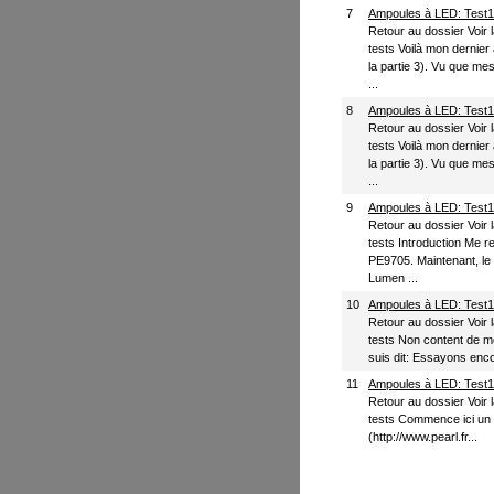
7
Ampoules à LED: Test1,
Retour au dossier Voir la
tests Voilà mon dernier
la partie 3). Vu que me
...
8
Ampoules à LED: Test1,
Retour au dossier Voir la
tests Voilà mon dernier
la partie 3). Vu que me
...
9
Ampoules à LED: Test1,
Retour au dossier Voir la
tests Introduction Me r
PE9705. Maintenant, le
Lumen ...
10
Ampoules à LED: Test1,
Retour au dossier Voir la
tests Non content de m
suis dit: Essayons encor
11
Ampoules à LED: Test1,
Retour au dossier Voir la
tests Commence ici un 
(http://www.pearl.fr...