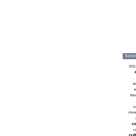
Balise
2011
as
a
bou
c
chro
co
c
cul