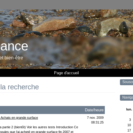
rance
 et bien-être
Page d'accueil
Sousc
 la recherche
Naviga
lun.
Date/heure
 Achats en grande surface
7 nov. 2009
3
08:31:25
10
a partie 2 (bientôt) Voir les autres tests Introduction Ce
17
ules que j'ai acheté en grande surface fin 2007 et