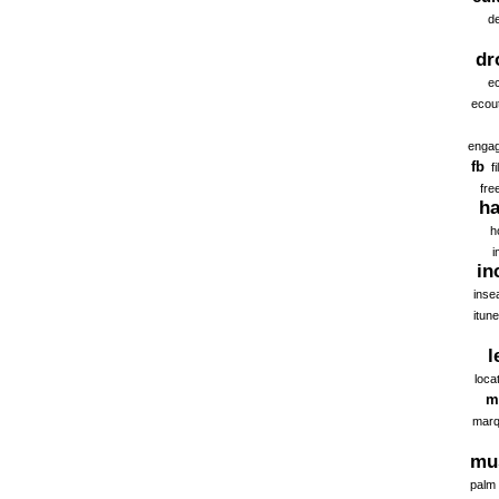
d
dr
ec
ecou
enga
fb
f
fre
ha
h
i
in
inse
itun
l
loca
m
marq
mu
palm