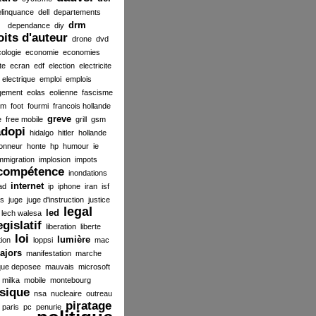
elinquance
dell
departements
drm
dependance
diy
oits d'auteur
drone
dvd
ologie
economie
economies
te
ecran
edf
election
electricite
electrique
emploi
emplois
gement
eolas
eolienne
fascisme
ilm
foot
fourmi
francois hollande
greve
e
free mobile
grill
gsm
dopi
hidalgo
hitler
hollande
onneur
honte
hp
humour
ie
mmigration
implosion
impots
compétence
inondations
internet
ad
ip
iphone
iran
isf
es
juge
juge d'instruction
justice
legal
led
lech walesa
egislatif
liberation
liberte
loi
lumière
tion
loppsi
mac
ajors
manifestation
marche
ue deposee
mauvais
microsoft
milka
mobile
montebourg
sique
nsa
nucleaire
outreau
piratage
paris
pc
penurie