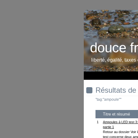
douce f
liberté, égalité, taxes
Résultats de
"tag:"ampoule""
Titre et résumé
1
Ampoules à LED test 3:
partie 1
Retour au dossier Voir l
test concerne deux ampo