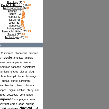
Bricolage
(1)
DADVSI-HADOPI
(30)
Renseignement
(3)
Critique
(2)
Culture
(23)
Humour
(7)
LEDs
(9)
Légal
(31)
Monde
(2)
Politique
(66)
Presse & Médias
(33)
Société
(77)
Technologie
(65)
s
20minutes
allocations
amiante
ampoule
amstrad
android
anecdote
apple
armee
art
semblee nationale
assistanat
tomique
blague
blocus
blog
chon
brad pitt
brexit
bricolage
buffalo
buffet
carburant
ate blanchett
chirac
chocolat
nopost
cigale
citation
clichy
cnl
coca
coca cola
communes
mparatif
comptage
contrat
opyright
corse
crise
critique
dadvsi
ture
del
cyclisme