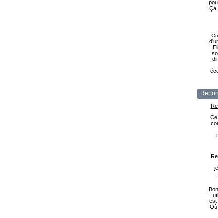
pou
Ça 
Co
d'u
El
so
di
éco
Répon
Re
Ce 
com
Re
j
Bonj
ut
est
Où 