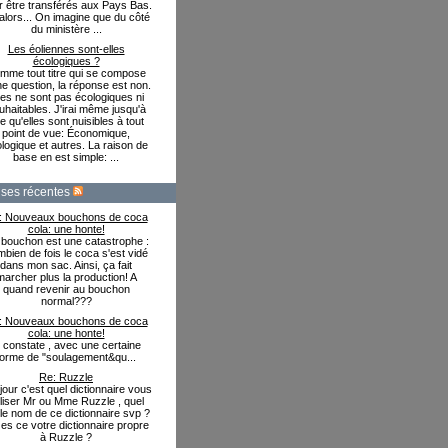
r être transférés aux Pays Bas.
alors... On imagine que du côté
du ministère ...
Les éoliennes sont-elles
écologiques ?
mme tout titre qui se compose
ne question, la réponse est non.
les ne sont pas écologiques ni
uhaitables. J'irai même jusqu'à
re qu'elles sont nuisibles à tout
point de vue: Économique,
logique et autres. La raison de
base en est simple: ...
ses récentes
: Nouveaux bouchons de coca
cola: une honte!
bouchon est une catastrophe :
bien de fois le coca s'est vidé
dans mon sac. Ainsi, ça fait
marcher plus la production! A
quand revenir au bouchon
normal???
: Nouveaux bouchons de coca
cola: une honte!
e constate , avec une certaine
forme de "soulagement&qu...
Re: Ruzzle
our c'est quel dictionnaire vous
iliser Mr ou Mme Ruzzle , quel
 le nom de ce dictionnaire svp ?
es ce votre dictionnaire propre
à Ruzzle ?