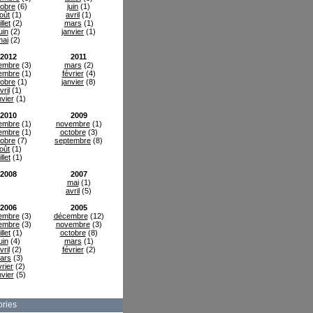
tobre
(6)
juin
(1)
oût
(1)
avril
(1)
illet
(2)
mars
(1)
uin
(2)
janvier
(1)
mai
(2)
2012
2011
embre
(3)
mars
(2)
embre
(1)
février
(4)
tobre
(1)
janvier
(8)
vril
(1)
nvier
(1)
2010
2009
embre
(1)
novembre
(1)
embre
(1)
octobre
(3)
tobre
(7)
septembre
(8)
oût
(1)
illet
(1)
2008
2007
mai
(1)
avril
(5)
2006
2005
embre
(3)
décembre
(12)
embre
(3)
novembre
(3)
illet
(1)
octobre
(8)
uin
(4)
mars
(1)
vril
(2)
février
(2)
ars
(3)
vrier
(2)
nvier
(5)
ries