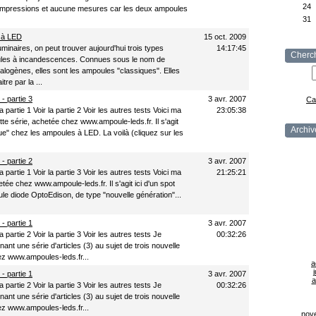
24
 impressions et aucune mesures car les deux ampoules
31
 à LED
15 oct. 2009
minaires, on peut trouver aujourd'hui trois types
14:17:45
Cherc
les à incandescences. Connues sous le nom de
logènes, elles sont les ampoules "classiques". Elles
re par la ...
- partie 3
3 avr. 2007
Ca
 partie 1 Voir la partie 2 Voir les autres tests Voici ma
23:05:38
te série, achetée chez www.ampoule-leds.fr. Il s'agit
Archiv
e" chez les ampoules à LED. La voilà (cliquez sur les
- partie 2
3 avr. 2007
 partie 1 Voir la partie 3 Voir les autres tests Voici ma
21:25:21
e chez www.ampoule-leds.fr. Il s'agit ici d'un spot
e diode OptoEdison, de type "nouvelle génération"...
- partie 1
3 avr. 2007
 partie 2 Voir la partie 3 Voir les autres tests Je
00:32:26
nt une série d'articles (3) au sujet de trois nouvelle
z www.ampoules-leds.fr...
a
j
- partie 1
3 avr. 2007
a
 partie 2 Voir la partie 3 Voir les autres tests Je
00:32:26
nt une série d'articles (3) au sujet de trois nouvelle
z www.ampoules-leds.fr...
nov