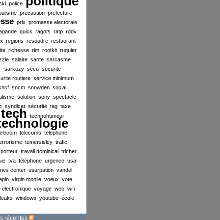
politique
ski
police
pulisme
precaution
prefecture
esse
prix
promesse electorale
agande
quick
ragots
ratp
rddv
ex
regions
resoudre
restaurant
ite
richesse
rim
rootkit
ruquier
zzle
salaire
sante
sarcasme
sarkozy
secu
securite
urite routiere
service minimum
sncf
sncm
snowden
social
alisme
solution
sony
spectacle
c
syndicat
sécurité
tag
taxe
tech
technohumour
technologie
telecom
telecoms
telephone
errorisme
tomersisley
trafic
sporteur
travail dominical
tricher
uie
tva
téléphone
urgence
usa
ines center
usurpation
vandel
lepin
virgin mobile
voeux
vote
 electronique
voyage
web
wifi
ileaks
windows
youtube
école
s récentes