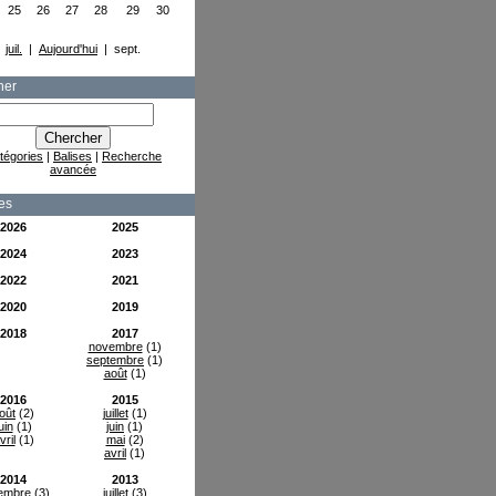
25
26
27
28
29
30
juil.
|
Aujourd'hui
| sept.
her
tégories
|
Balises
|
Recherche
avancée
es
2026
2025
2024
2023
2022
2021
2020
2019
2018
2017
novembre
(1)
septembre
(1)
août
(1)
2016
2015
oût
(2)
juillet
(1)
uin
(1)
juin
(1)
vril
(1)
mai
(2)
avril
(1)
2014
2013
embre
(3)
juillet
(3)