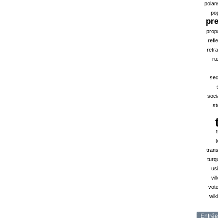
polan
po
pr
prop
refl
retra
ru
sec
soci
st
t
tran
turq
us
vil
vote
wik
Entrée