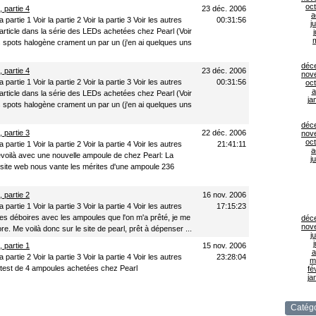
oc
 partie 4
23 déc. 2006
a
 partie 1 Voir la partie 2 Voir la partie 3 Voir les autres
00:31:56
ju
 article dans la série des LEDs achetées chez Pearl (Voir
j
s spots halogène crament un par un (j'en ai quelques uns
déc
 partie 4
23 déc. 2006
nov
 partie 1 Voir la partie 2 Voir la partie 3 Voir les autres
00:31:56
oc
a
 article dans la série des LEDs achetées chez Pearl (Voir
ja
s spots halogène crament un par un (j'en ai quelques uns
déc
 partie 3
22 déc. 2006
nov
oc
 partie 1 Voir la partie 2 Voir la partie 4 Voir les autres
21:41:11
a
evoilà avec une nouvelle ampoule de chez Pearl: La
ju
 site web nous vante les mérites d'une ampoule 236
 partie 2
16 nov. 2006
 partie 1 Voir la partie 3 Voir la partie 4 Voir les autres
17:15:23
es déboires avec les ampoules que l'on m'a prêté, je me
déc
nov
e. Me voilà donc sur le site de pearl, prêt à dépenser ...
ju
j
 partie 1
15 nov. 2006
a
 partie 2 Voir la partie 3 Voir la partie 4 Voir les autres
23:28:04
m
test de 4 ampoules achetées chez Pearl
fé
ja
Catégo