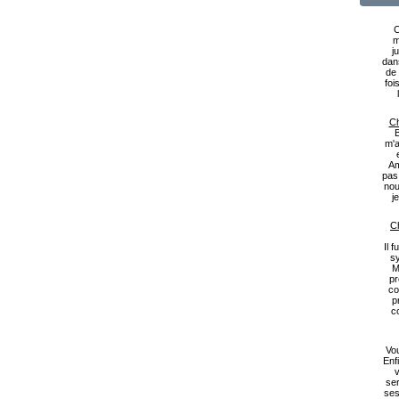
C
m
j
dan
de 
foi
Ch
B
m'a
Am
pas
nou
j
Ch
Il 
s
M
pr
co
p
c
Vou
Enf
v
ser
ses