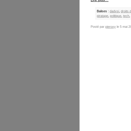
Balises :
dadvsi
,
droits 
piratage
,
politique
,
tech
,
Posté par
pieroxy
le 5 mai 