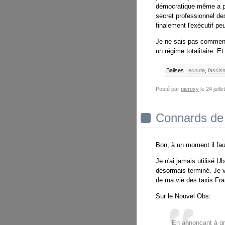
démocratique même a pos
secret professionnel de
finalement l'exécutif peu
Je ne sais pas comment 
un régime totalitaire. E
Balises :
ecoute
,
fascis
Posté par
pieroxy
le 24 juil
Connards de
Bon, à un moment il faut
Je n'ai jamais utilisé Ub
désormais terminé. Je vie
de ma vie des taxis Fran
Sur le Nouvel Obs:
En annonçant à gr