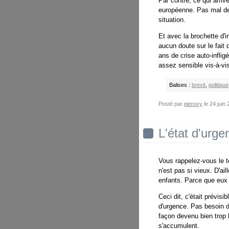
Par contre, ce qui arriv
européenne. Pas mal de 
situation.
Et avec la brochette d'
aucun doute sur le fait 
ans de crise auto-inflig
assez sensible vis-à-vis
Balises :
brexit
,
politique
Posté par
pieroxy
le 24 jui
L'état d'urge
Vous rappelez-vous le te
n'est pas si vieux. D'a
enfants. Parce que eux 
Ceci dit, c'était prévis
d'urgence. Pas besoin d
façon devenu bien trop l
s'accumulent.