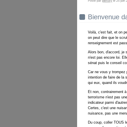
Posté par
pieroxy
le 25 jui
Bienvenue da
Voilà, c'est fait, et o
on peut dire que le scrut
renseignement est passé
Alors bon, d'accord, je 
n'est pas encore loi. Ell
sénat puis le conseil co
Car ne vous y trompez p
intention de faire de la
qui eux, quand ils voud
Et non, contrairement à 
terrorisme n'est pas u
indicateur parmi d'autr
Certes, c'est une nuisa
nuisance, pas une men
Du coup, coller TOUS l