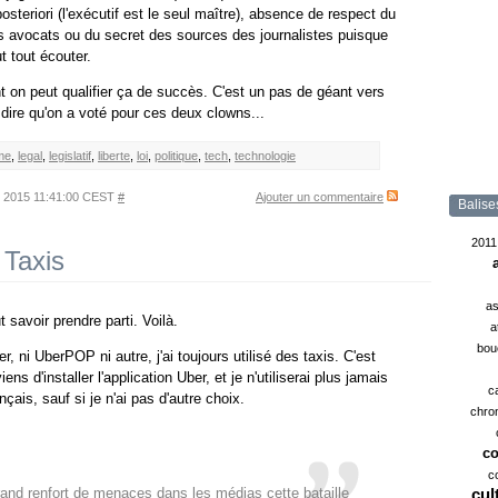
teriori (l'exécutif est le seul maître), absence de respect du
s avocats ou du secret des sources des journalistes puisque
t tout écouter.
on peut qualifier ça de succès. C'est un pas de géant vers
t dire qu'on a voté pour ces deux clowns...
me
,
legal
,
legislatif
,
liberte
,
loi
,
politique
,
tech
,
technologie
let 2015 11:41:00 CEST
#
Ajouter un commentaire
Balise
2011
 Taxis
as
 savoir prendre parti. Voilà.
a
bou
er, ni UberPOP ni autre, j'ai toujours utilisé des taxis. C'est
ns d'installer l'application Uber, et je n'utiliserai plus jamais
c
çais, sauf si je n'ai pas d'autre choix.
chro
co
c
and renfort de menaces dans les médias cette bataille
cul