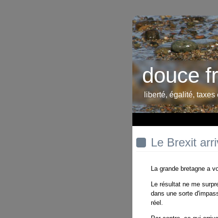
douce f
liberté, égalité, taxes
Le Brexit arr
La grande bretagne a vo
Le résultat ne me surpr
dans une sorte d'impasse
réel.