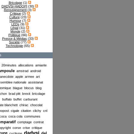
Bricolage
(1)
DADVSI-HADOPI
(30)
Renseignement
(3)
Critique
(2)
Culture
(23)
Humour
(7)
LEDs
(9)
Légal
(31)
Monde
(2)
Politique
(66)
Presse & Médias
(33)
Société
(77)
Technologie
(65)
s
20minutes
allocations
amiante
ampoule
amstrad
android
anecdote
apple
armee
art
semblee nationale
assistanat
tomique
blague
blocus
blog
chon
brad pitt
brexit
bricolage
buffalo
buffet
carburant
ate blanchett
chirac
chocolat
nopost
cigale
citation
clichy
cnl
coca
coca cola
communes
mparatif
comptage
contrat
opyright
corse
crise
critique
dadvsi
ture
del
cyclisme