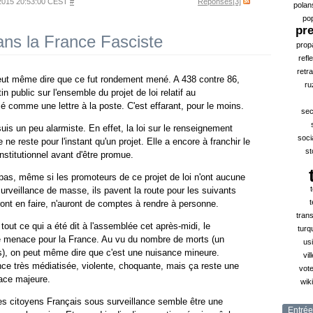
n 2015 20:53:00 CEST
#
Réponses[3]
polan
po
pr
ns la France Fasciste
prop
refl
retra
n peut même dire que ce fut rondement mené. A 438 contre 86,
ru
in public sur l'ensemble du projet de loi relatif au
 comme une lettre à la poste. C'est effarant, pour le moins.
sec
suis un peu alarmiste. En effet, la loi sur le renseignement
soci
e ne reste pour l'instant qu'un projet. Elle a encore à franchir le
st
nstitutionnel avant d'être promue.
as, même si les promoteurs de ce projet de loi n'ont aucune
 surveillance de masse, ils pavent la route pour les suivants
t
ront en faire, n'auront de comptes à rendre à personne.
tran
tout ce qui a été dit à l'assemblée cet après-midi, le
turq
ne menace pour la France. Au vu du nombre de morts (un
us
es), on peut même dire que c'est une nuisance mineure.
vil
nce très médiatisée, violente, choquante, mais ça reste une
vote
ace majeure.
wik
es citoyens Français sous surveillance semble être une
Entrée