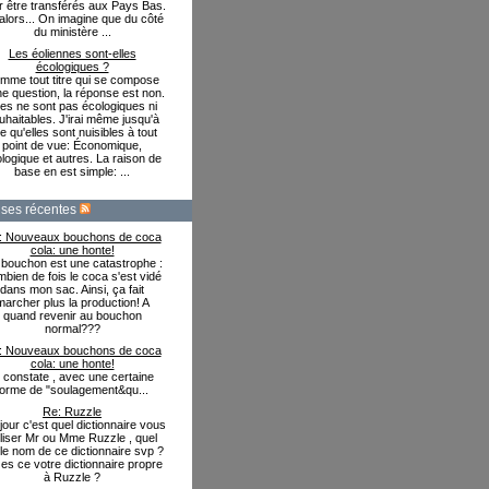
r être transférés aux Pays Bas.
alors... On imagine que du côté
du ministère ...
Les éoliennes sont-elles
écologiques ?
mme tout titre qui se compose
ne question, la réponse est non.
les ne sont pas écologiques ni
uhaitables. J'irai même jusqu'à
re qu'elles sont nuisibles à tout
point de vue: Économique,
logique et autres. La raison de
base en est simple: ...
ses récentes
: Nouveaux bouchons de coca
cola: une honte!
bouchon est une catastrophe :
bien de fois le coca s'est vidé
dans mon sac. Ainsi, ça fait
marcher plus la production! A
quand revenir au bouchon
normal???
: Nouveaux bouchons de coca
cola: une honte!
e constate , avec une certaine
forme de "soulagement&qu...
Re: Ruzzle
our c'est quel dictionnaire vous
iliser Mr ou Mme Ruzzle , quel
 le nom de ce dictionnaire svp ?
es ce votre dictionnaire propre
à Ruzzle ?