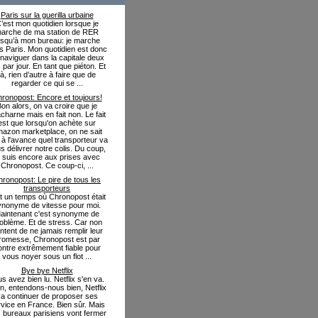
Paris sur la guerilla urbaine
’est mon quotidien lorsque je
arche de ma station de RER
usqu’à mon bureau: je marche
s Paris. Mon quotidien est donc
naviguer dans la capitale deux
s par jour. En tant que piéton. Et
là, rien d’autre à faire que de
regarder ce qui se ...
ronopost: Encore et toujours!
on alors, on va croire que je
charne mais en fait non. Le fait
est que lorsqu'on achète sur
azon marketplace, on ne sait
 à l'avance quel transporteur va
s délivrer notre colis. Du coup,
e suis encore aux prises avec
Chronopost. Ce coup-ci, ...
ronopost: Le pire de tous les
transporteurs
fut un temps où Chronopost était
ynonyme de vitesse pour moi.
aintenant c'est synonyme de
oblème. Et de stress. Car non
ntent de ne jamais remplir leur
romesse, Chronopost est par
ontre extrêmement fiable pour
vous noyer sous un flot ...
Bye bye Netflix
s avez bien lu. Netflix s'en va.
in, entendons-nous bien, Netflix
a continuer de proposer ses
vice en France. Bien sûr. Mais
 bureaux parisiens vont fermer