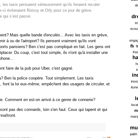
, les taxis pensaient sérieusement qu’ils feraient reculer
d
ci éviteraient Roissy et Orly pour ce jour de grève.
dr
se qui s’est passé.
ec
ecou
ment? Mais quelle bande d'enculés... Avec les taxis en grève,
ir à ou de l'aéroport? Ils pensent vraiment qu'ils vont
enga
fb
ports parisiens? Ben c'est pas compliqué en fait. Les gens ont
f
lacer. Du coup, c'est tout simple, ils n'ont qu'à installer une
fre
ha
éphone...
h
ient faire de la pub pour Uber, c'est gagné.
i
in
ça? Ben la police coopère. Tout simplement. Les taxis
inse
, font la loi eux-même, empêchent des usagers de circuler, et
itun
.
l
e. Comment en est-on arrivé à ce genre de connerie?
loca
sont pas des connards, loin s'en faut. Ceux qui tapent et qui
m
nnaîtront.
marq
mu
palm