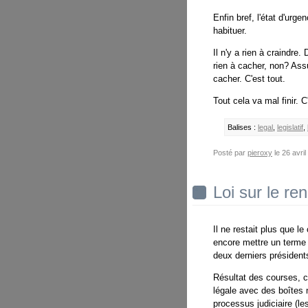
Enfin bref, l'état d'urg
habituer.
Il n'y a rien à craindre.
rien à cacher, non? Ass
cacher. C'est tout.
Tout cela va mal finir. 
Balises :
legal
,
legislatif
,
Posté par
pieroxy
le 26 avri
Loi sur le re
Il ne restait plus que l
encore mettre un terme
deux derniers présidents.
Résultat des courses, c
légale avec des boîtes 
processus judiciaire (l