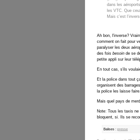
dans les aéroports
les VTC. Que ceux-
Mais c’est l’inver
Ah bon, l'inverse? Vrai
comment on fait pour ven
paralyser les deux aéro
des fois
besoin
de se dép
petite appli sur leur tél
En tout cas, s'ils voula
Et la police dans tout 
organisent des barrages
la police les laisse faire
Mais quel pays de merd
Note: Tous les taxis ne 
bloquent, si. Ils se reco
Balises :
presse