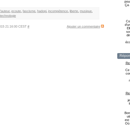
pou
Ça 
d'auteur
,
ecoute
,
fascisme
,
hadopi
,
incompétence
,
liberte
,
musique
,
technologie
Co
d'u
2015 21:16:00 CEST
#
Ajouter un commentaire
El
so
di
éco
Répon
Re
Ce 
com
Re
j
Bonj
ut
est
Où 