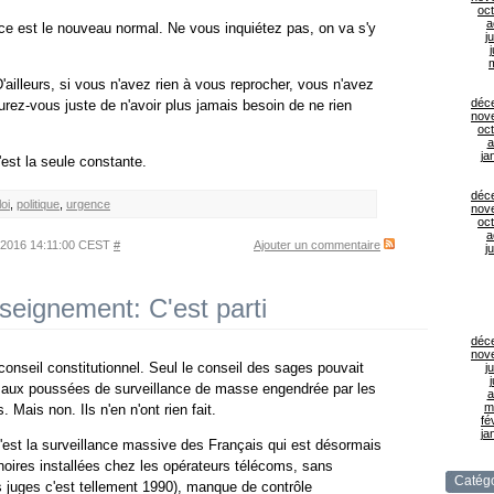
oc
a
ence est le nouveau normal. Ne vous inquiétez pas, on va s'y
ju
j
 D'ailleurs, si vous n'avez rien à vous reprocher, vous n'avez
déc
urez-vous juste de n'avoir plus jamais besoin de ne rien
nov
oc
a
ja
C'est la seule constante.
déc
loi
,
politique
,
urgence
nov
oc
a
l 2016 14:11:00 CEST
#
Ajouter un commentaire
ju
nseignement: C'est parti
déc
nov
e conseil constitutionnel. Seul le conseil des sages pouvait
ju
j
 aux poussées de surveillance de masse engendrée par les
a
m
 Mais non. Ils n'en n'ont rien fait.
fé
ja
'est la surveillance massive des Français qui est désormais
noires installées chez les opérateurs télécoms, sans
Catégo
es juges c'est tellement 1990), manque de contrôle