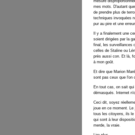
mesure disproportionnée
mes mots. D'autant que 
de prendre plus de terro
techniques invoquées n
pur au pire et une erreu
Il y a finalement une c
soient dirigées par la 
final, les surveillances
celles de Staline ou Lé
près aussi con. Et là, 
à mon goût.
Et dire que Marion Maré
sont pas ceux que l'on 
En tout cas, on sait qui
démasqués. Internet n'o
Ceci dit, soyez réelleme
joue en ce moment. Le jo
tous les citoyens, ils l
qui sont à leur dispositi
merde, la vraie.
Lire plus...