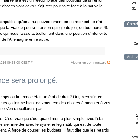
e maintenant est un rééquilibrage des pouvoirs dans l'union
24
choses vont devoir s'ajuster pour faire face à la nouvelle
31
incapables qu'on a au gouvernement en ce moment, je n'ai
Cherc
que la France pourra tirer son épingle du jeu, surtout après 40
ée qui nous laisse actuellement dans une position d'infériorité
 de l'Allemagne entre autre.
Ca
Archiv
n 2016 09:35:00 CEST
#
Ajouter un commentaire
nce sera prolongé.
mps où la France était un état de droit? Oui, bien sûr, ça
illeurs ça tombe bien, ca vous fera des choses à raconter à vos
ne s'en rappelleront pas.
a
ible. C'est vrai que c'est quand-même plus simple avec l'état
j
a
e s'emmerder avec le système législatif, qui est de toute
ent. A force de couper les budgets, il faut dire que les retards
nov