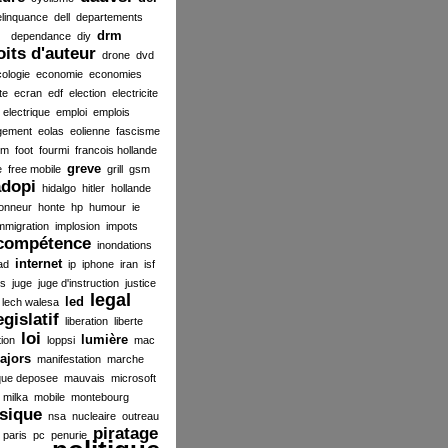
elinquance
dell
departements
drm
dependance
diy
oits d'auteur
drone
dvd
ologie
economie
economies
te
ecran
edf
election
electricite
electrique
emploi
emplois
gement
eolas
eolienne
fascisme
ilm
foot
fourmi
francois hollande
greve
e
free mobile
grill
gsm
dopi
hidalgo
hitler
hollande
onneur
honte
hp
humour
ie
mmigration
implosion
impots
compétence
inondations
internet
ad
ip
iphone
iran
isf
es
juge
juge d'instruction
justice
legal
led
lech walesa
egislatif
liberation
liberte
loi
lumière
tion
loppsi
mac
ajors
manifestation
marche
ue deposee
mauvais
microsoft
milka
mobile
montebourg
sique
nsa
nucleaire
outreau
piratage
paris
pc
penurie