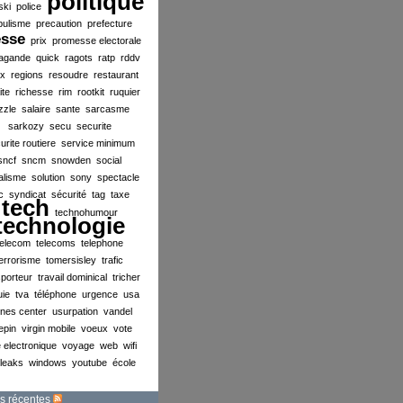
politique
ski
police
pulisme
precaution
prefecture
esse
prix
promesse electorale
agande
quick
ragots
ratp
rddv
ex
regions
resoudre
restaurant
ite
richesse
rim
rootkit
ruquier
zzle
salaire
sante
sarcasme
sarkozy
secu
securite
urite routiere
service minimum
sncf
sncm
snowden
social
alisme
solution
sony
spectacle
c
syndicat
sécurité
tag
taxe
tech
technohumour
technologie
telecom
telecoms
telephone
errorisme
tomersisley
trafic
sporteur
travail dominical
tricher
uie
tva
téléphone
urgence
usa
ines center
usurpation
vandel
lepin
virgin mobile
voeux
vote
 electronique
voyage
web
wifi
ileaks
windows
youtube
école
s récentes