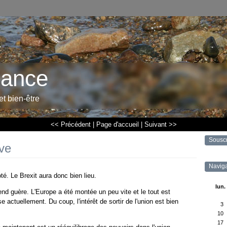
rance
 et bien-être
<< Précédent
|
Page d'accueil
|
Suivant >>
Sousc
ive
Naviga
té. Le Brexit aura donc bien lieu.
lun.
end guère. L'Europe a été montée un peu vite et le tout est
 actuellement. Du coup, l'intérêt de sortir de l'union est bien
3
10
17