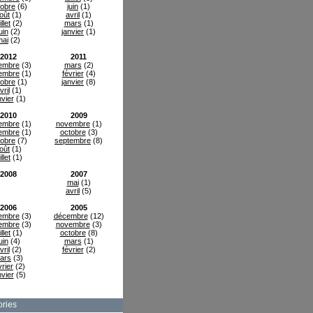
tobre
(6)
juin
(1)
oût
(1)
avril
(1)
illet
(2)
mars
(1)
uin
(2)
janvier
(1)
mai
(2)
2012
2011
embre
(3)
mars
(2)
embre
(1)
février
(4)
tobre
(1)
janvier
(8)
vril
(1)
nvier
(1)
2010
2009
embre
(1)
novembre
(1)
embre
(1)
octobre
(3)
tobre
(7)
septembre
(8)
oût
(1)
illet
(1)
2008
2007
mai
(1)
avril
(5)
2006
2005
embre
(3)
décembre
(12)
embre
(3)
novembre
(3)
illet
(1)
octobre
(8)
uin
(4)
mars
(1)
vril
(2)
février
(2)
ars
(3)
vrier
(2)
nvier
(5)
ries