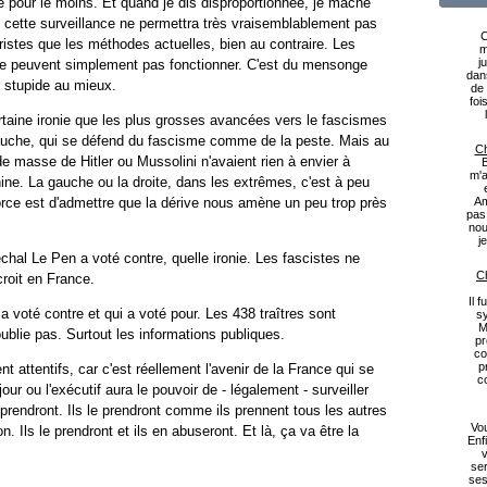
 pour le moins. Et quand je dis disproportionnée, je mâche
cette surveillance ne permettra très vraisemblablement pas
C
ristes que les méthodes actuelles, bien au contraire. Les
m
j
e peuvent simplement pas fonctionner. C'est du mensonge
dan
r stupide au mieux.
de 
foi
ertaine ironie que les plus grosses avancées vers le fascismes
gauche, qui se défend du fascisme comme de la peste. Mais au
Ch
 de masse de Hitler ou Mussolini n'avaient rien à envier à
B
m'a
nine. La gauche ou la droite, dans les extrêmes, c'est à peu
force est d'admettre que la dérive nous amène un peu trop près
Am
pas
nou
j
chal Le Pen a voté contre, quelle ironie. Les fascistes ne
Ch
croit en France.
Il 
 a voté contre et qui a voté pour. Les 438 traîtres sont
s
M
ublie pas. Surtout les informations publiques.
pr
co
p
nt attentifs, car c'est réellement l'avenir de la France qui se
c
ur ou l'exécutif aura le pouvoir de - légalement - surveiller
e prendront. Ils le prendront comme ils prennent tous les autres
Vou
on. Ils le prendront et ils en abuseront. Et là, ça va être la
Enf
v
ser
ses