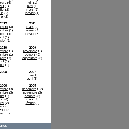
tobre
(6)
juin
(1)
oût
(1)
avril
(1)
illet
(2)
mars
(1)
uin
(2)
janvier
(1)
mai
(2)
2012
2011
embre
(3)
mars
(2)
embre
(1)
février
(4)
tobre
(1)
janvier
(8)
vril
(1)
nvier
(1)
2010
2009
embre
(1)
novembre
(1)
embre
(1)
octobre
(3)
tobre
(7)
septembre
(8)
oût
(1)
illet
(1)
2008
2007
mai
(1)
avril
(5)
2006
2005
embre
(3)
décembre
(12)
embre
(3)
novembre
(3)
illet
(1)
octobre
(8)
uin
(4)
mars
(1)
vril
(2)
février
(2)
ars
(3)
vrier
(2)
nvier
(5)
ries