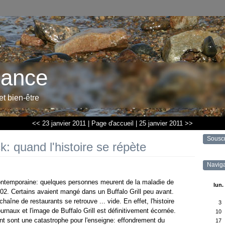
rance
 et bien-être
<< 23 janvier 2011
|
Page d'accueil
|
25 janvier 2011 >>
Sousc
: quand l'histoire se répète
Naviga
 contemporaine: quelques personnes meurent de la maladie de
lun.
02. Certains avaient mangé dans un Buffalo Grill peu avant.
a chaîne de restaurants se retrouve ... vide. En effet, l'histoire
3
journaux et l'image de Buffalo Grill est définitivement écornée.
10
t sont une catastrophe pour l'enseigne: effondrement du
17