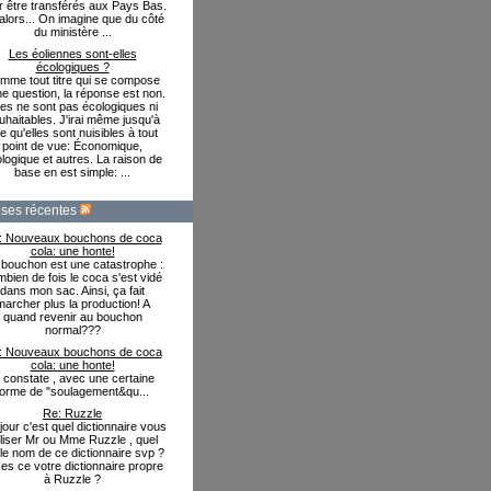
r être transférés aux Pays Bas.
alors... On imagine que du côté
du ministère ...
Les éoliennes sont-elles
écologiques ?
mme tout titre qui se compose
ne question, la réponse est non.
les ne sont pas écologiques ni
uhaitables. J'irai même jusqu'à
re qu'elles sont nuisibles à tout
point de vue: Économique,
logique et autres. La raison de
base en est simple: ...
ses récentes
: Nouveaux bouchons de coca
cola: une honte!
bouchon est une catastrophe :
bien de fois le coca s'est vidé
dans mon sac. Ainsi, ça fait
marcher plus la production! A
quand revenir au bouchon
normal???
: Nouveaux bouchons de coca
cola: une honte!
e constate , avec une certaine
forme de "soulagement&qu...
Re: Ruzzle
our c'est quel dictionnaire vous
iliser Mr ou Mme Ruzzle , quel
 le nom de ce dictionnaire svp ?
es ce votre dictionnaire propre
à Ruzzle ?