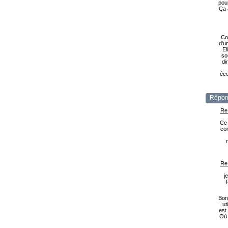
pou
Ça 
Co
d'u
El
so
di
éco
Répon
Re
Ce 
com
Re
j
Bonj
ut
est
Où 