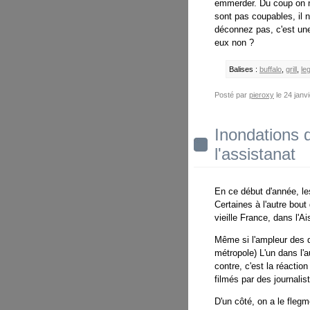
emmerder. Du coup on ne
sont pas coupables, il 
déconnez pas, c'est un
eux non ?
Balises :
buffalo
,
grill
,
le
Posté par
pieroxy
le 24 janv
Inondations d
l'assistanat
En ce début d'année, le
Certaines à l'autre bou
vieille France, dans l'Ai
Même si l'ampleur des d
métropole) L'un dans l'au
contre, c'est la réactio
filmés par des journalis
D'un côté, on a le fleg