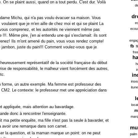
de. On se plaint aussi, quand on a tout perdu.
C'est dur.
Voilà
d
dr
Madame Michu, qui n'a pas voulu évacuer sa maison.
Vous
ec
 voulaient que je m'en aille de chez moi
et qui se plaint
La
ecou
 vous comprenez, et les autorités ne viennent même pas
e !!!
. Même pire, j'en ai entendu une qui s'exclamait:
ils sont
enga
enez! Ils m'ont amené du pain, vous vous rendez compte!
fb
f
 jambon, juste du pain!!! Comment voulez-vous que je
fre
ha
alheureusement représentatif de la société française du début
h
rise de responsabilité, le malheur vient forcément des autres,
i
tc.
in
inse
n forme, un autre exemple. Ma femme est professeur des
itun
e CM2. Le contexte: le professeur met une appréciation dans
l
loca
t appliquée, mais attention au bavardage.
m
nde donc à rencontrer l'enseignante.
marq
t ma petite enquête, ma fille n'est pas la seule à bavarder, et
 à avoir une remarque dans son carnet.
mu
ser la question, et la maman marque un point: on ne peut
palm