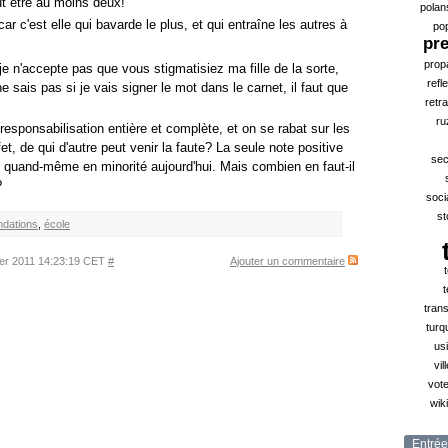
aut être au moins deux!
polan
car c'est elle qui bavarde le plus, et qui entraîne les autres à
po
pr
prop
e n'accepte pas que vous stigmatisiez ma fille de la sorte,
refl
e sais pas si je vais signer le mot dans le carnet, il faut que
retra
ru
esponsabilisation entière et complète, et on se rabat sur les
et, de qui d'autre peut venir la faute? La seule note positive
sec
 quand-même en minorité aujourd'hui. Mais combien en faut-il
?
soci
st
ndations
,
école
ier 2011 14:23:19 CET
#
Ajouter un commentaire
t
tran
turq
us
vil
vote
wik
Entrée