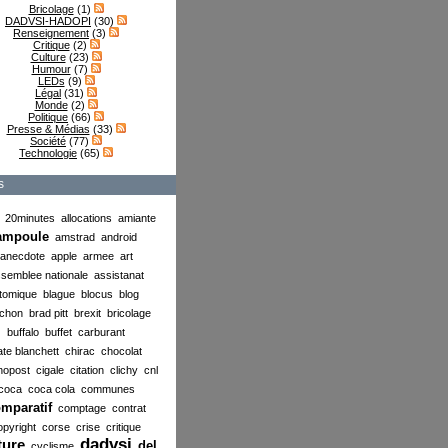
Bricolage
(1)
DADVSI-HADOPI
(30)
Renseignement
(3)
Critique
(2)
Culture
(23)
Humour
(7)
LEDs
(9)
Légal
(31)
Monde
(2)
Politique
(66)
Presse & Médias
(33)
Société
(77)
Technologie
(65)
s
20minutes
allocations
amiante
ampoule
amstrad
android
anecdote
apple
armee
art
semblee nationale
assistanat
tomique
blague
blocus
blog
chon
brad pitt
brexit
bricolage
buffalo
buffet
carburant
ate blanchett
chirac
chocolat
nopost
cigale
citation
clichy
cnl
coca
coca cola
communes
mparatif
comptage
contrat
opyright
corse
crise
critique
dadvsi
ture
del
cyclisme