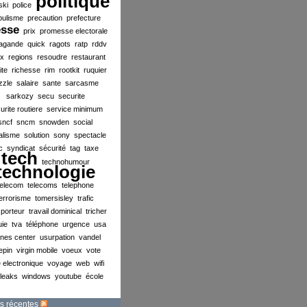
politique
ski
police
pulisme
precaution
prefecture
esse
prix
promesse electorale
agande
quick
ragots
ratp
rddv
ex
regions
resoudre
restaurant
ite
richesse
rim
rootkit
ruquier
zzle
salaire
sante
sarcasme
sarkozy
secu
securite
urite routiere
service minimum
sncf
sncm
snowden
social
alisme
solution
sony
spectacle
c
syndicat
sécurité
tag
taxe
tech
technohumour
technologie
telecom
telecoms
telephone
errorisme
tomersisley
trafic
sporteur
travail dominical
tricher
uie
tva
téléphone
urgence
usa
ines center
usurpation
vandel
lepin
virgin mobile
voeux
vote
 electronique
voyage
web
wifi
ileaks
windows
youtube
école
s récentes