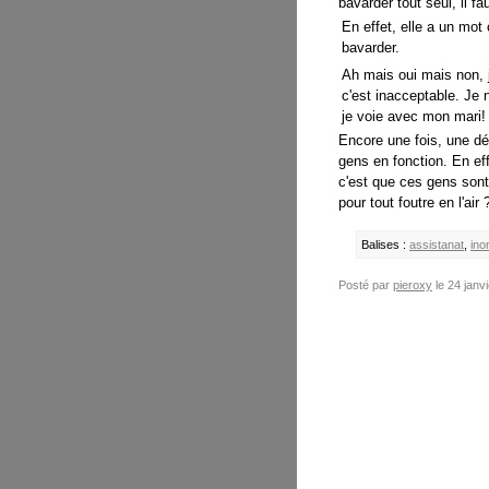
bavarder tout seul, il f
En effet, elle a un mot 
bavarder.
Ah mais oui mais non, j
c'est inacceptable. Je n
je voie avec mon mari!
Encore une fois, une dér
gens en fonction. En eff
c'est que ces gens sont
pour tout foutre en l'air 
Balises :
assistanat
,
ino
Posté par
pieroxy
le 24 janv