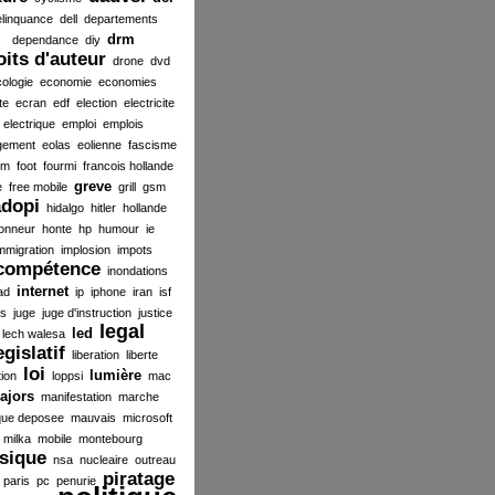
elinquance
dell
departements
drm
dependance
diy
oits d'auteur
drone
dvd
ologie
economie
economies
te
ecran
edf
election
electricite
electrique
emploi
emplois
gement
eolas
eolienne
fascisme
ilm
foot
fourmi
francois hollande
greve
e
free mobile
grill
gsm
dopi
hidalgo
hitler
hollande
onneur
honte
hp
humour
ie
mmigration
implosion
impots
compétence
inondations
internet
ad
ip
iphone
iran
isf
es
juge
juge d'instruction
justice
legal
led
lech walesa
egislatif
liberation
liberte
loi
lumière
tion
loppsi
mac
ajors
manifestation
marche
ue deposee
mauvais
microsoft
milka
mobile
montebourg
sique
nsa
nucleaire
outreau
piratage
paris
pc
penurie