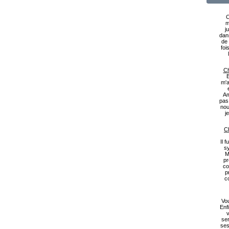
C
m
j
dan
de 
foi
Ch
B
m'a
Am
pas
nou
j
Ch
Il 
s
M
pr
co
p
c
Vou
Enf
v
ser
ses