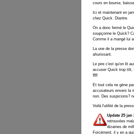
cours en bourse, baisse
Ici et maintenant en jan
chez Quick. Diantre.
On a donc fermé le Quic
soupçonne le Quick? Car
Comme il a mangé lui a
La une de la presse don
ahurissant.
Le pire c'est qu'on lit a
accuser Quick trop tôt, 
!!!!
Et tout cela ne gène pas
accusateurs envers la 
non. Des suspicions? no
Voilà l'utilité de la pre
Update 25 jan 
retrouvées mala
dizaines de mil
Forcément, il y en a qu