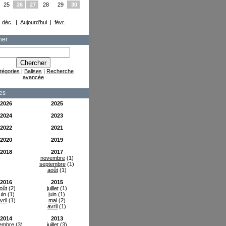
25
26
27
28
29
30
déc.
|
Aujourd'hui
|
févr.
her
tégories
|
Balises
|
Recherche
avancée
es
2026
2025
2024
2023
2022
2021
2020
2019
2018
2017
novembre
(1)
septembre
(1)
août
(1)
2016
2015
oût
(2)
juillet
(1)
uin
(1)
juin
(1)
vril
(1)
mai
(2)
avril
(1)
2014
2013
embre
(3)
juillet
(3)