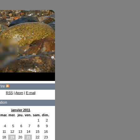
rire
RSS
|
Atom
|
E-mail
tion
janvier 2011
mar.
mer.
jeu.
ven.
sam.
dim.
1
2
4
5
6
7
8
9
11
12
13
14
15
16
18
19
20
21
22
23