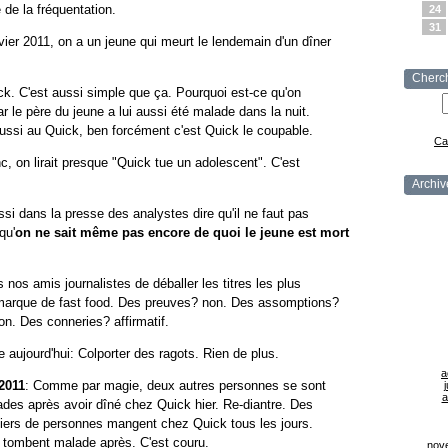
 de la fréquentation.
24
31
vier 2011, on a un jeune qui meurt le lendemain d'un dîner
Cherc
k. C'est aussi simple que ça. Pourquoi est-ce qu'on
 le père du jeune a lui aussi été malade dans la nuit.
ussi au Quick, ben forcément c'est Quick le coupable.
Ca
c, on lirait presque "Quick tue un adolescent". C'est
Archiv
ussi dans la presse des analystes dire qu'il ne faut pas
qu'
on ne sait même pas encore de quoi le jeune est mort
 nos amis journalistes de déballer les titres les plus
marque de fast food. Des preuves? non. Des assomptions?
n. Des conneries? affirmatif.
sse aujourd'hui: Colporter des ragots. Rien de plus.
a
2011
: Comme par magie, deux autres personnes se sont
j
a
des après avoir dîné chez Quick hier. Re-diantre. Des
liers de personnes mangent chez Quick tous les jours.
i tombent malade après. C'est couru.
nov