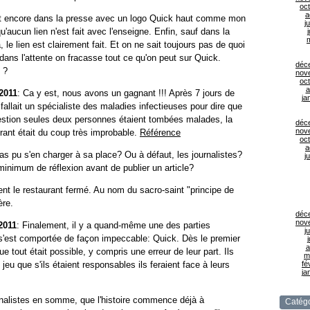
oc
a
t encore dans la presse avec un logo Quick haut comme mon
ju
u'aucun lien n'est fait avec l'enseigne. Enfin, sauf dans la
j
 le lien est clairement fait. Et on ne sait toujours pas de quoi
dans l'attente on fracasse tout ce qu'on peut sur Quick.
déc
 ?
nov
oc
a
2011
: Ca y est, nous avons un gagnant !!! Après 7 jours de
ja
 fallait un spécialiste des maladies infectieuses pour dire que
uestion seules deux personnes étaient tombées malades, la
déc
nov
urant était du coup très improbable.
Référence
oc
a
pas pu s'en charger à sa place? Ou à défaut, les journalistes?
ju
minimum de réflexion avant de publier un article?
ent le restaurant fermé. Au nom du sacro-saint
principe de
ère.
déc
nov
2011
: Finalement, il y a quand-même une des parties
ju
s'est comportée de façon impeccable: Quick. Dès le premier
j
a
 que tout était possible, y compris une erreur de leur part. Ils
m
 jeu que s'ils étaient responsables ils feraient face à leurs
fé
ja
rnalistes en somme, que l'histoire commence déjà à
Catégo