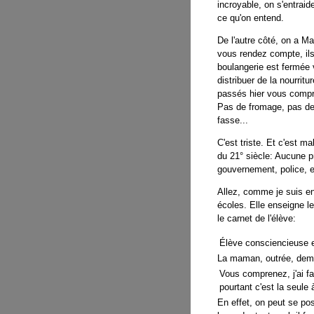
incroyable
, on s'entrai
ce qu'on entend.
De l'autre côté, on a 
vous rendez compte, ils
boulangerie est fermée
distribuer de la nourritur
passés hier vous compr
Pas de fromage, pas de
fasse...
C'est triste. Et c'est m
du 21° siècle: Aucune p
gouvernement, police, e
Allez, comme je suis e
écoles. Elle enseigne l
le carnet de l'élève:
Élève consciencieuse e
La maman, outrée, dema
Vous comprenez, j'ai fai
pourtant c'est la seule
En effet, on peut se po