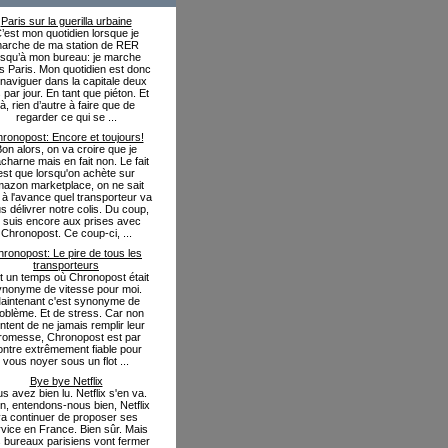
Paris sur la guerilla urbaine
’est mon quotidien lorsque je
arche de ma station de RER
usqu’à mon bureau: je marche
s Paris. Mon quotidien est donc
naviguer dans la capitale deux
s par jour. En tant que piéton. Et
là, rien d’autre à faire que de
regarder ce qui se ...
ronopost: Encore et toujours!
on alors, on va croire que je
charne mais en fait non. Le fait
est que lorsqu'on achète sur
azon marketplace, on ne sait
 à l'avance quel transporteur va
s délivrer notre colis. Du coup,
e suis encore aux prises avec
Chronopost. Ce coup-ci, ...
ronopost: Le pire de tous les
transporteurs
fut un temps où Chronopost était
ynonyme de vitesse pour moi.
aintenant c'est synonyme de
oblème. Et de stress. Car non
ntent de ne jamais remplir leur
romesse, Chronopost est par
ontre extrêmement fiable pour
vous noyer sous un flot ...
Bye bye Netflix
s avez bien lu. Netflix s'en va.
in, entendons-nous bien, Netflix
a continuer de proposer ses
vice en France. Bien sûr. Mais
 bureaux parisiens vont fermer