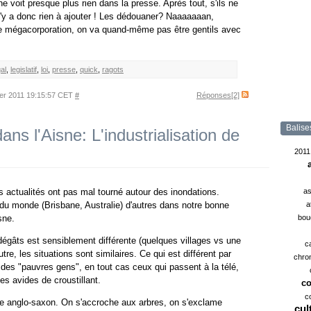
 voit presque plus rien dans la presse. Après tout, s'ils ne
n'y a donc rien à ajouter ! Les dédouaner? Naaaaaaan,
e mégacorporation, on va quand-même pas être gentils avec
gal
,
legislatif
,
loi
,
presse
,
quick
,
ragots
ier 2011 19:15:57 CET
#
Réponses[2]
Balise
ans l'Aisne: L'industrialisation de
2011
s actualités ont pas mal tourné autour des inondations.
as
t du monde (Brisbane, Australie) d'autres dans notre bonne
a
sne.
bou
égâts est sensiblement différente (quelques villages vs une
c
tre, les situations sont similaires. Ce qui est différent par
chro
n des "pauvres gens", en tout cas ceux qui passent à la télé,
tes avides de croustillant.
co
c
me anglo-saxon. On s'accroche aux arbres, on s'exclame
cul